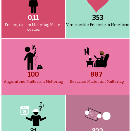
0,12
372
Frauen, die am Muttertag Mutter
Verschenkte Präsente in Herzform
werden
105
935
Angerufene Mütter am Muttertag
Besuchte Mütter am Muttertag