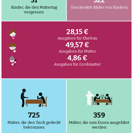
33
340
Kinder, die den Muttertag
Geschenkte Bilder von Kindern
vergessen
29,68 €
Ausgaben für Ehefrau
52,26 €
Ausgaben für Mutter
5,12 €
Ausgaben für Großmutter
765
378
Mütter, die den Tisch gedeckt
Mütter, die zum Essen ausgeführt
bekommen
werden