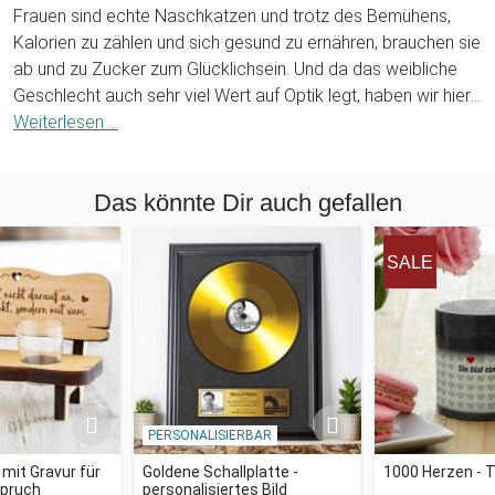
Frauen sind echte Naschkatzen und trotz des Bemühens,
Kalorien zu zählen und sich gesund zu ernähren, brauchen sie
ab und zu Zucker zum Glücklichsein. Und da das weibliche
Geschlecht auch sehr viel Wert auf Optik legt, haben wir hier
eine tolle Kombination aus Beidem: das Bonbonglas mit
Weiterlesen ...
Gravur - Frauen.
Das könnte Dir auch gefallen
Die Bonboniere mit Gravur - Frauen ist eine tolle
Geschenkidee, in der die süßen Rollos schön zur Geltung
kommen und auch noch frisch gehalten werden. Das
SALE
Bonbonglas aus hochwertigem Glas ist ein Hingucker und
wird durch die Namensgravur auch noch zu einem
persönlichen Präsent. Der Verschluss ist ebenfalls von hoher
Qualität und sorgt dafür, dass die Süßigkeiten ihren leckeren
Biss behalten. Schenke der Frau dieses süße Bonbonglas
und das Naschen wird ihr doppelt so viel Freude bereiten.
PERSONALISIERBAR
mit Gravur für
Goldene Schallplatte -
1000 Herzen - 
spruch
personalisiertes Bild