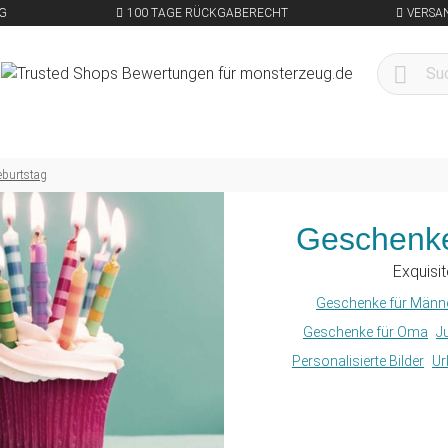
G
100 TAGE RÜCKGABERECHT
VERSA
eburtstag
Geschenke
Exquisi
Geschenke für Männ
Geschenke für Oma
J
Personalisierte Bilder
Ur