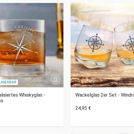
ISIERBAR
lisiertes Whiskyglas -
Wackelglas 2er Set - Windr
ss
24,95 €