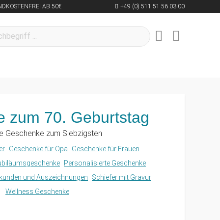
NDKOSTENFREI AB 50€
+49 (0) 511 51 56 03 00
 zum 70. Geburtstag
te Geschenke zum Siebzigsten
er
Geschenke für Opa
Geschenke für Frauen
ubiläumsgeschenke
Personalisierte Geschenke
kunden und Auszeichnungen
Schiefer mit Gravur
Wellness Geschenke