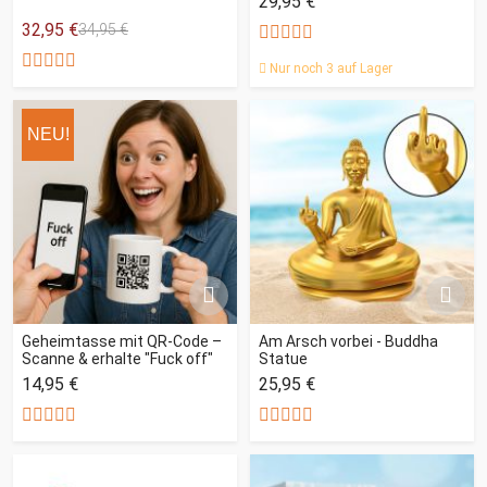
29,95 €
32,95 €
34,95 €
Nur noch 3 auf Lager
NEU!
Geheimtasse mit QR-Code –
Am Arsch vorbei - Buddha
Scanne & erhalte "Fuck off"
Statue
14,95 €
25,95 €