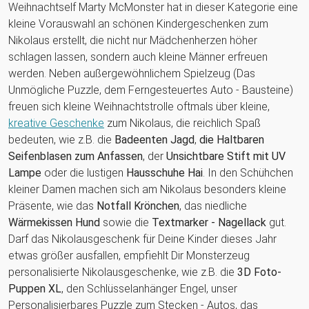
Weihnachtself Marty McMonster hat in dieser Kategorie eine
kleine Vorauswahl an schönen Kindergeschenken zum
Nikolaus erstellt, die nicht nur Mädchenherzen höher
schlagen lassen, sondern auch kleine Männer erfreuen
werden. Neben außergewöhnlichem Spielzeug (Das
Unmögliche Puzzle, dem Ferngesteuertes Auto - Bausteine)
freuen sich kleine Weihnachtstrolle oftmals über kleine,
kreative Geschenke
zum Nikolaus, die reichlich Spaß
bedeuten, wie z.B. die
Badeenten Jagd
,
die Haltbaren
Seifenblasen zum Anfassen
, der
Unsichtbare Stift mit UV
Lampe
oder die lustigen
Hausschuhe Hai
. In den Schühchen
kleiner Damen machen sich am Nikolaus besonders kleine
Präsente, wie das
Notfall Krönchen
, das niedliche
Wärmekissen Hund
sowie die
Textmarker - Nagellack
gut.
Darf das Nikolausgeschenk für Deine Kinder dieses Jahr
etwas größer ausfallen, empfiehlt Dir Monsterzeug
personalisierte Nikolausgeschenke, wie z.B. die
3D Foto-
Puppen XL
, den Schlüsselanhänger Engel, unser
Personalisierbares Puzzle zum Stecken - Autos, das