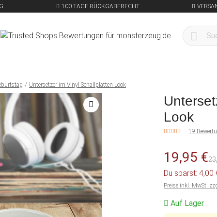
G
100 TAGE RÜCKGABERECHT
VERSA
eburtstag
Untersetzer im Vinyl Schallplatten Look
Unterset
Look
19 Bewert
19,95 €
23
Du sparst: 4,00
Preise inkl. MwSt. zz
Auf Lager