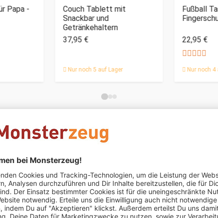
ür Papa -
Couch Tablett mit
Fußball Ta
Snackbar und
Fingerschu
Getränkehaltern
37,95 €
22,95 €
Nur noch 5 auf Lager
Nur noch 4 
Ufelbinger
schrieb am 07.12.2022
Verifizierter Kauf (Shop
Wie beschrieben- sehr ansprechend