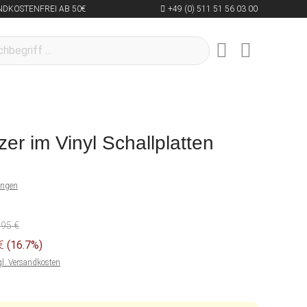
NDKOSTENFREI AB 50€
+49 (0) 511 51 56 03 00
zer im Vinyl Schallplatten
ungen
,95 €
 €
(16.7%)
gl. Versandkosten