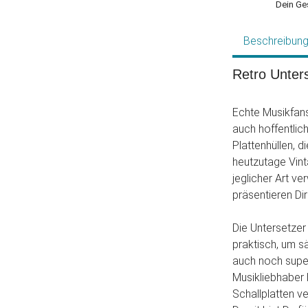
Dein Ge
Beschreibun
Retro Unters
Echte Musikfans
auch hoffentlich
Plattenhüllen, d
heutzutage Vin
jeglicher Art v
präsentieren Dir
Die Untersetzer
praktisch, um s
auch noch super
Musikliebhaber b
Schallplatten v