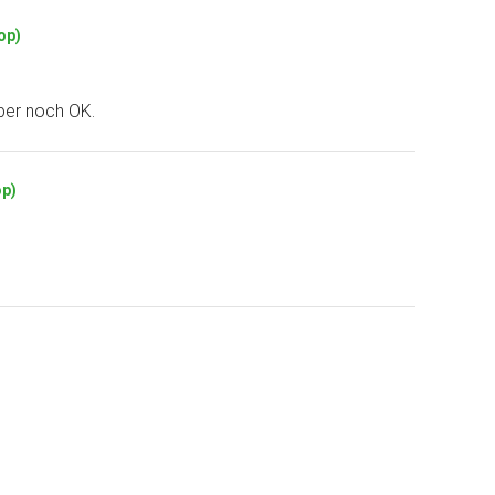
op)
aber noch OK.
op)