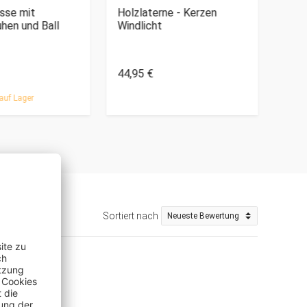
sse mit
Holzlaterne - Kerzen
Orig
hen und Ball
Windlicht
Box
44,95 €
39,9
auf Lager
Sortiert nach
)