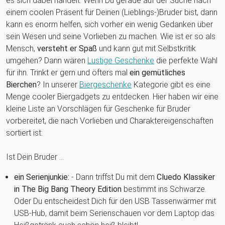
es sich dabei handelt. Wenn Du gerade auf der Suche nach
einem coolen Präsent für Deinen (Lieblings-)Bruder bist, dann
kann es enorm helfen, sich vorher ein wenig Gedanken über
sein Wesen und seine Vorlieben zu machen. Wie ist er so als
Mensch,
versteht er Spaß
und kann gut mit Selbstkritik
umgehen? Dann wären
Lustige Geschenke
die perfekte Wahl
für ihn. Trinkt er gern und öfters mal
ein gemütliches
Bierchen
? In unserer
Biergeschenke
Kategorie gibt es eine
Menge cooler Biergadgets zu entdecken. Hier haben wir eine
kleine Liste an Vorschlägen für Geschenke für Bruder
vorbereitet, die nach Vorlieben und Charaktereigenschaften
sortiert ist:
Ist Dein Bruder ...
ein Serienjunkie:
- Dann triffst Du mit dem
Cluedo Klassiker
in The Big Bang Theory Edition
bestimmt ins Schwarze.
Oder Du entscheidest Dich für den USB Tassenwärmer mit
USB-Hub, damit beim Serienschauen vor dem Laptop das