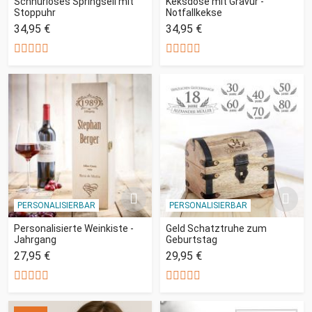
Schnurloses Springseil mit
Keksdose mit Gravur -
Stoppuhr
Notfallkekse
34,95 €
34,95 €
PERSONALISIERBAR
PERSONALISIERBAR
Personalisierte Weinkiste -
Geld Schatztruhe zum
Jahrgang
Geburtstag
27,95 €
29,95 €