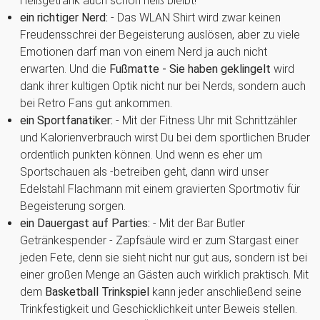
Heißgetränk auch schön heiß bleibt!
ein richtiger Nerd:
- Das WLAN Shirt wird zwar keinen
Freudensschrei der Begeisterung auslösen, aber zu viele
Emotionen darf man von einem Nerd ja auch nicht
erwarten. Und die
Fußmatte - Sie haben geklingelt
wird
dank ihrer kultigen Optik nicht nur bei Nerds, sondern auch
bei Retro Fans gut ankommen.
ein Sportfanatiker:
- Mit der Fitness Uhr mit Schrittzähler
und Kalorienverbrauch wirst Du bei dem sportlichen Bruder
ordentlich punkten können. Und wenn es eher um
Sportschauen als -betreiben geht, dann wird unser
Edelstahl Flachmann mit einem gravierten Sportmotiv für
Begeisterung sorgen.
ein Dauergast auf Parties:
- Mit der Bar Butler
Getränkespender - Zapfsäule wird er zum Stargast einer
jeden Fete, denn sie sieht nicht nur gut aus, sondern ist bei
einer großen Menge an Gästen auch wirklich praktisch. Mit
dem
Basketball Trinkspiel
kann jeder anschließend seine
Trinkfestigkeit und Geschicklichkeit unter Beweis stellen.