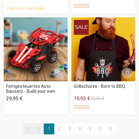
Nur noch 1 auf Lager
SALE
Ferngesteuertes Auto
Grillschürze - Born to BBQ
Bausatz - Build your own
29,95 €
19,95 €
22,95 €
1
2
3
4
5