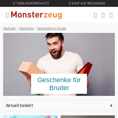
100% KÄUFERSCHUTZ
KAUF AUF RECHNUNG
MENÜ SCHLIESSEN
EN
Startseite
Geschenke
Geschenke für Bruder
Geschenke für
Bruder