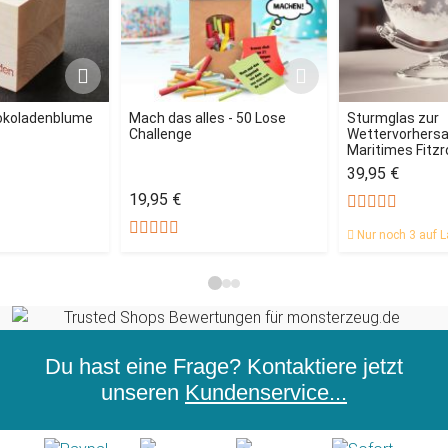
okoladenblume
Mach das alles - 50 Lose
Sturmglas zur
Challenge
Wettervorhersag
Maritimes Fitz
39,95 €
19,95 €
Nur noch 3 auf L
Du hast eine Frage? Kontaktiere jetzt
unseren
Kundenservice...