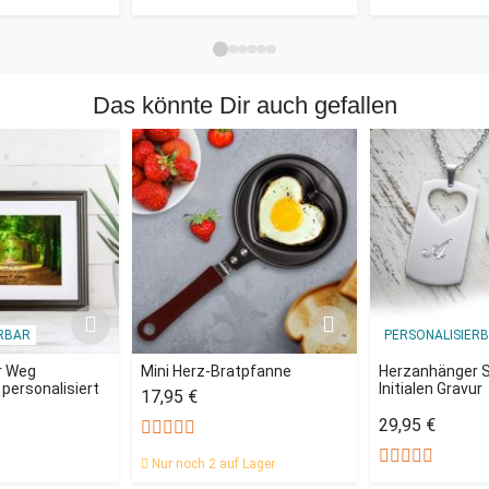
Das könnte Dir auch gefallen
RBAR
PERSONALISIER
r Weg
Mini Herz-Bratpfanne
Herzanhänger Se
- personalisiert
Initialen Gravur
17,95 €
29,95 €
Nur noch 2 auf Lager