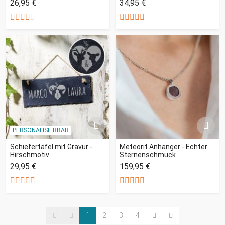
26,95 €
34,95 €
PERSONALISIERBAR
Schiefertafel mit Gravur -
Meteorit Anhänger - Echter
Hirschmotiv
Sternenschmuck
29,95 €
159,95 €
1
2
3
4