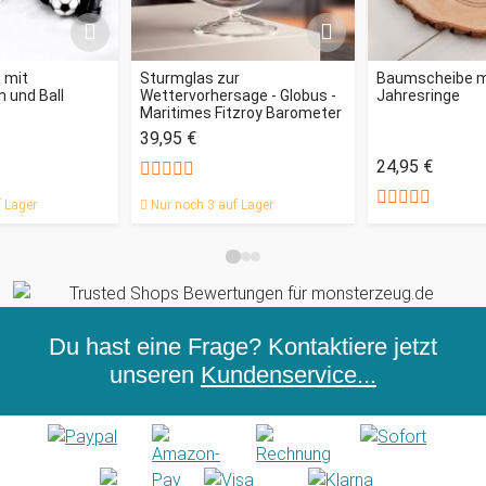
 mit
Sturmglas zur
Baumscheibe mi
 und Ball
Wettervorhersage - Globus -
Jahresringe
Maritimes Fitzroy Barometer
39,95 €
24,95 €
 Lager
Nur noch 3 auf Lager
Du hast eine Frage? Kontaktiere jetzt
unseren
Kundenservice...