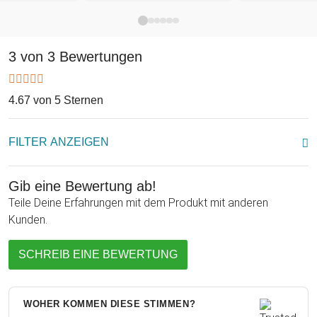
individuell auf Deiner Holzbox. Das nautisch anmutende
Kompass-Motiv betont nicht nur Fernweh und die Weiten der
Meere, sondern auch das ehrwürdig-traditionelle Flair, das oft
3 von 3 Bewertungen
mit besinnlichem Whiskygenuss einhergeht.
Ob als Geschenk zum Geburtstag, zum Vatertag oder auch
4.67 von 5 Sternen
als Weihnachtsgeschenk für den Mann: Die Whisky Steine in
Holzkiste mit Gravur - Kompass sind ein praktisches Präsent
FILTER ANZEIGEN
zum Kühlen von gutem Alkohol - veredelt durch ein
erstklassiges Motiv.
Gib eine Bewertung ab!
Teile Deine Erfahrungen mit dem Produkt mit anderen
Kunden.
SCHREIB EINE BEWERTUNG
WOHER KOMMEN DIESE STIMMEN?