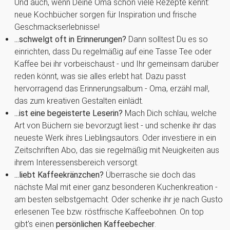
Und auch, wenn Deine Oma schon viele Rezepte kennt:
neue Kochbücher sorgen für Inspiration und frische
Geschmackserlebnisse!
...schwelgt oft in Erinnerungen?
Dann solltest Du es so
einrichten, dass Du regelmäßig auf eine Tasse Tee oder
Kaffee bei ihr vorbeischaust - und Ihr gemeinsam darüber
reden könnt, was sie alles erlebt hat. Dazu passt
hervorragend das Erinnerungsalbum - Oma, erzähl mal!,
das zum kreativen Gestalten einlädt.
...ist eine begeisterte Leserin?
Mach Dich schlau, welche
Art von Büchern sie bevorzugt liest - und schenke ihr das
neueste Werk ihres Lieblingsautors. Oder investiere in ein
Zeitschriften Abo, das sie regelmäßig mit Neuigkeiten aus
ihrem Interessensbereich versorgt.
...liebt Kaffeekränzchen?
Überrasche sie doch das
nächste Mal mit einer ganz besonderen Kuchenkreation -
am besten selbstgemacht. Oder schenke ihr je nach Gusto
erlesenen Tee bzw. röstfrische Kaffeebohnen. On top
gibt's einen
persönlichen Kaffeebecher
.