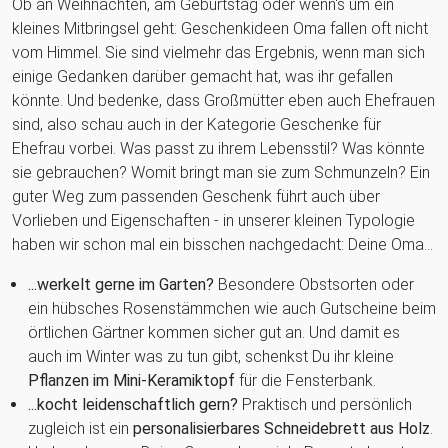
Ob an Weihnachten, am Geburtstag oder wenn's um ein
kleines Mitbringsel geht: Geschenkideen Oma fallen oft nicht
vom Himmel. Sie sind vielmehr das Ergebnis, wenn man sich
einige Gedanken darüber gemacht hat, was ihr gefallen
könnte. Und bedenke, dass Großmütter eben auch Ehefrauen
sind, also schau auch in der Kategorie Geschenke für
Ehefrau vorbei. Was passt zu ihrem Lebensstil? Was könnte
sie gebrauchen? Womit bringt man sie zum Schmunzeln? Ein
guter Weg zum passenden Geschenk führt auch über
Vorlieben und Eigenschaften - in unserer kleinen Typologie
haben wir schon mal ein bisschen nachgedacht: Deine Oma...
...werkelt gerne im Garten?
Besondere Obstsorten oder
ein hübsches Rosenstämmchen wie auch Gutscheine beim
örtlichen Gärtner kommen sicher gut an. Und damit es
auch im Winter was zu tun gibt, schenkst Du ihr kleine
Pflanzen im Mini-Keramiktopf
für die Fensterbank.
...kocht leidenschaftlich gern?
Praktisch und persönlich
zugleich ist ein
personalisierbares Schneidebrett aus Holz
.