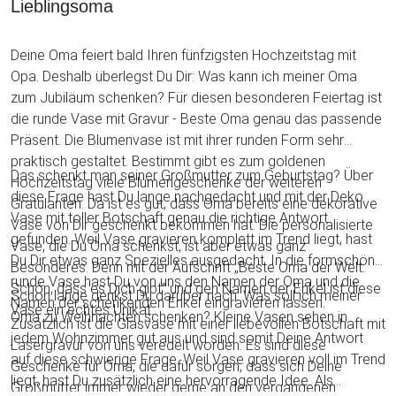
Lieblingsoma
Deine Oma feiert bald Ihren fünfzigsten Hochzeitstag mit
Opa. Deshalb überlegst Du Dir: Was kann ich meiner Oma
zum Jubiläum schenken? Für diesen besonderen Feiertag ist
die runde Vase mit Gravur - Beste Oma genau das passende
Präsent. Die Blumenvase ist mit ihrer runden Form sehr
praktisch gestaltet. Bestimmt gibt es zum goldenen
Das schenkt man seiner Großmutter zum Geburtstag? Über
Hochzeitstag viele Blumengeschenke der weiteren
diese Frage hast Du lange nachgedacht und mit der Deko
Gratulanten. Da ist es gut, dass Oma bereits eine dekorative
Vase mit toller Botschaft genau die richtige Antwort
Vase von Dir geschenkt bekommen hat. Die personalisierte
gefunden. Weil Vase gravieren komplett im Trend liegt, hast
Vase, die Du Oma schenkst, ist aber etwas ganz
Du Dir etwas ganz Spezielles ausgedacht. In die formschöne
Besonderes. Denn mit der Aufschrift „Beste Oma der Welt.
runde Vase hast Du von uns den Namen der Oma und die
Schön, dass es Dich gibt“ und den Namen der Enkel ist diese
Schon lange denkst Du darüber nach: Was soll ich meiner
Namen der schenkenden Enkel eingravieren lassen.
Vase ein echtes Unikat.
Oma zu Weihnachten schenken? Kleine Vasen sehen in
Zusätzlich ist die Glasvase mit einer liebevollen Botschaft mit
jedem Wohnzimmer gut aus und sind somit Deine Antwort
Lasergravur von uns veredelt worden. Es sind diese
auf diese schwierige Frage. Weil Vase gravieren voll im Trend
Geschenke für Oma, die dafür sorgen, dass sich Deine
liegt, hast Du zusätzlich eine hervorragende Idee. Als
Großmutter immer wieder gerne an den vergangenen