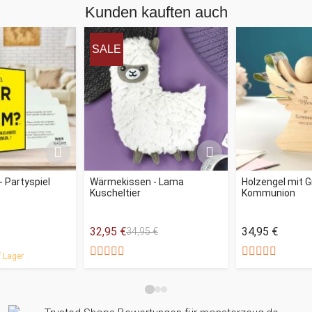
Kunden kauften auch
SALE
 Partyspiel
Wärmekissen - Lama
Holzengel mit G
Kuscheltier
Kommunion
32,95 €
34,95 €
34,95 €
 Lager