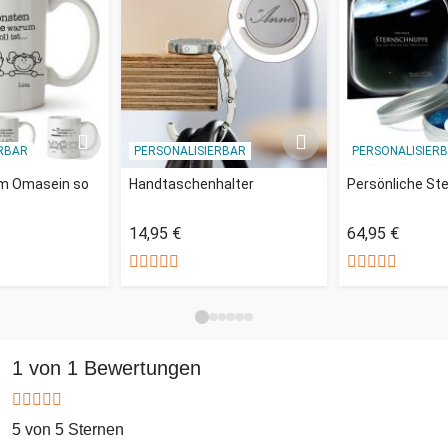
RBAR
PERSONALISIERBAR
PERSONALISIER
m Omasein so
Handtaschenhalter
Persönliche St
14,95 €
64,95 €
1 von 1 Bewertungen
5 von 5 Sternen