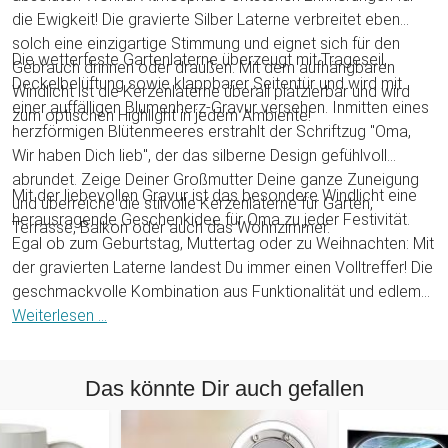
die Ewigkeit! Die gravierte Silber Laterne verbreitet eben
solch eine einzigartige Stimmung und eignet sich für den
Die wetterfeste Gartenlaterne überzeugt mit Trageseil,
Gebrauch drinnen oder draußen. Mit dem aufhängbaren
Deckelbelüftung sowie klappbarer Seitentür und wird mit
Windlicht ist die Kerzenlaterne überall platzierbar und wird
einer auffälligen Blumenherz-Gravur versehen. Inmitten eines
zum optischen Highlight in jedem Ambiente!
herzförmigen Blütenmeeres erstrahlt der Schriftzug "Oma,
Wir haben Dich lieb", der das silberne Design gefühlvoll
abrundet. Zeige Deiner Großmutter Deine ganze Zuneigung
Mit der liebevollen Gravur ist das besondere Windlicht eine
und überreiche die stilvolle Kerzenlaterne für Garten,
herausragende Geschenkidee für Oma zu jeder Festivität.
Terrasse, Balkon oder auch das Wohnzimmer.
Egal ob zum Geburtstag, Muttertag oder zu Weihnachten: Mit
der gravierten Laterne landest Du immer einen Volltreffer! Die
geschmackvolle Kombination aus Funktionalität und edlem
Silberdesign passt in jeden Einrichtungsstil und wird zu
Weiterlesen ...
feierlichen Anlässen für Begeisterung sorgen!
Das könnte Dir auch gefallen