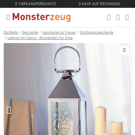
100% KÄUFERSCHUTZ
KAUF AUF RECHNUNG
MENÜ SCHLIESSEN
EN
Startseite
Geschenke
Geschenke für Frauen
Muttertagsgeschenke
Laterne mit Gravur - Blumenherz für Oma