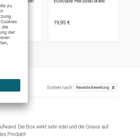
cke mit Ärmeln
Ecocube Herzblattklee
Herz
für 
19,95 €
29,9
Sortiert nach
ufwand. Die Box wirkt sehr edel und die Gravur auf
tes Produkt!