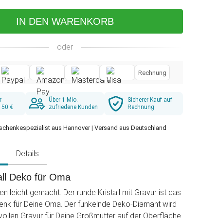
IN DEN WARENKORB
oder
Rechnung
r
Über 1 Mio.
Sicherer Kauf auf
 50 €
zufriedene Kunden
Rechnung
schenkespezialist aus Hannover | Versand aus Deutschland
g
Details
all Deko für Oma
n leicht gemacht: Der runde Kristall mit Gravur ist das
enk für Deine Oma. Der funkelnde Deko-Diamant wird
vollen Gravur für Deine Großmutter auf der Oberfläche