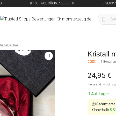
G
100 TAGE RÜCKGABERECHT
VERSA
 die beste Oma
Kristall
1 Bewertu
24,95 €
Preise inkl. MwSt. zz
Auf Lager
📦
Garantierte
⚡Innerhalb
5 S