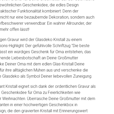
gewöhnlichen Geschenkidee, die edles Design
aktischer Funktionalität kombiniert. Denn der
 nicht nur eine bezaubernde Dekoration, sondern auch
iefbeschwerer verwendbar. Ein wahrer Allrounder, der
ehr offen lässt!
igen Gravur wird der Glasdeko Kristall zu einem
ons-Highlight. Der gefühlvolle Schriftzug "Die beste
ässt ein würdiges Geschenk für Oma entstehen, das
mende Liebesbotschaft an Deine Großmutter
cke Deiner Oma mit dem edlen Glas-Kristall Deine
ür ihre alltäglichen Mühen aus und verschenke die
 Glasdeko als Symbol Deiner liebevollen Zuneigung.
t Kristall eignet sich dank der ordentlichen Gravur als
 Geschenkidee für Oma zu Feierlichkeiten wie
r Weihnachten. Überrasche Deine Großmutter mit dem
anten in einer hochwertigen Geschenkbox in
n, die den gravierten Kristall mit Erinnerungswert