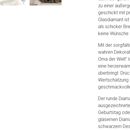
zu einer außer
geschickt mit pr
Glasdiamant ist
als schicker Br
keine Wünsche m
Mit der sorgfält
wahren Dekorati
Oma der Welt" l
eine herzerwär
überbringt. Drü
Wertschätzung f
geschmackvolle
Der runde Diaman
ausgezeichnete
Geburtstag ode
gläsernen Diam
schwarzem Desig