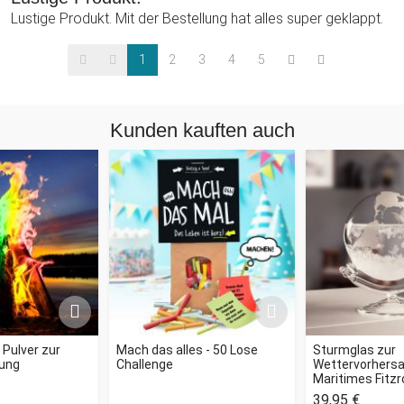
Lustige Produkt. Mit der Bestellung hat alles super geklappt.
1
2
3
4
5
Kunden kauften auch
- Pulver zur
Mach das alles - 50 Lose
Sturmglas zur
ung
Challenge
Wettervorhersag
Maritimes Fitz
39,95 €