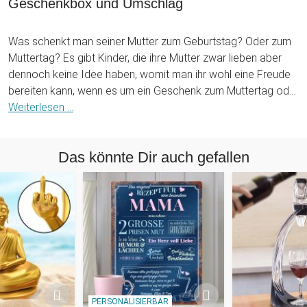
Geschenkbox und Umschlag
Was schenkt man seiner Mutter zum Geburtstag? Oder zum
Muttertag? Es gibt Kinder, die ihre Mutter zwar lieben aber
dennoch keine Idee haben, womit man ihr wohl eine Freude
bereiten kann, wenn es um ein Geschenk zum Muttertag oder
Geburtstag geht. Wenn Du auch zu jenen gehörst, die sich mit
Weiterlesen ...
der Wahl des geeigneten Geschenks für die Mama
schwertun, möchten wir Dir gerne helfen, der Frau, die für
Das könnte Dir auch gefallen
Deine Existenz verantwortlich ist, ein dickes, freudiges
Lächeln ins Gesicht zu zaubern. Was würde sich dafür wohl
am besten eignen, ? Natürlich mit der Rosenstrauß Seife!
Es handelt sich - Du hast es Dir sicher schon gedacht -
natürlich nicht um einen echten Rosenstrauß, sondern um ein
Bouquet aus Seife, die der Rosenblütenform nachgeahmt
wurde. Insgesamt umfasst der Strauß ganze sieben Blüten,
die nicht nur aussehen wie echte Rosenblüten, sondern auch
PERSONALISIERBAR
fast genauso gut duften! Die Blüten sind wasserlöslich und