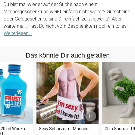
Du bist mal wieder auf der Suche nach einem
Männergeschenk und weißt einfach nicht weiter? Gutscheine
oder Geldgeschenke sind Dir einfach zu langweilig? Aber
warte mal... Hast Du nicht vom Beschenkten noch ein tolles
Urlaubsbild, Kinderfoto oder ein Bild von seinem geliebten
Weiterlesen ...
Auto? Dann haben wir da etwas für Dich: Unsere Fototasse
Mann - personalisiert wird durch Dein ausgewähltes Foto
Das könnte Dir auch gefallen
zum echten individuellen Geschenk für Männer.
Das Bild wird auf die Tasse gedruckt und wird dem
Beschenkten eine tolle und persönliche Erinnerung an einen
bestimmten Moment seines Lebens sein. Deiner Fantasie
sind bei der Auswahl des Bildes keine Grenzen gesetzt.
Besonders toll ist die Fototasse für echte Kaffee- oder
Teejunkies, die jeden Morgen etwas ganz Persönliches in
ihren Händen halten können. Eine tolle Idee für sämtliche
Anlässe oder einfach als kleines Mitbringsel zwischendurch.
- 20 ml Wodka
Sexy Schürze für Männer
Chia Saurus - Pf
et