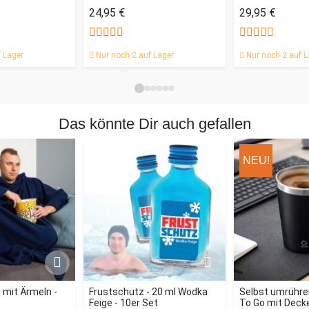
24,95 €
29,95 €
 Lager
Nur noch 2 auf Lager
Nur noch 2 auf L
Das könnte Dir auch gefallen
NEU!
 mit Ärmeln -
Frustschutz - 20 ml Wodka
Selbst umrühre
Feige - 10er Set
To Go mit Deck