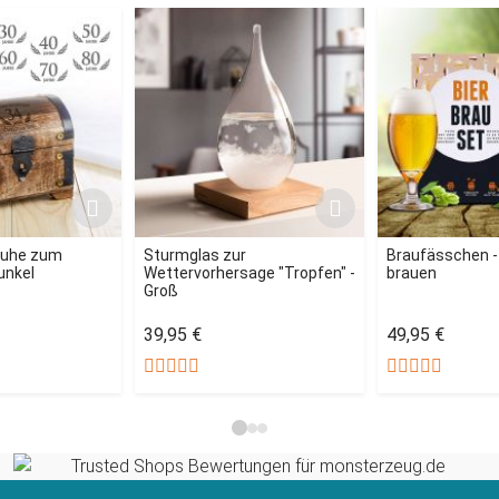
ruhe zum
Sturmglas zur
Braufässchen - 
unkel
Wettervorhersage "Tropfen" -
brauen
Groß
39,95 €
49,95 €