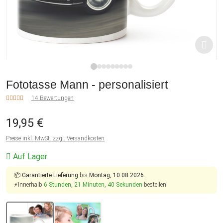
1
2
3
4
5
6
7
8
9
Fototasse Mann - personalisiert
14 Bewertungen
19,95 €
Preise inkl. MwSt. zzgl. Versandkosten
Auf Lager
📦
Garantierte Lieferung
bis
Montag, 10.08.2026.
⚡Innerhalb
6 Stunden, 21 Minuten, 39 Sekunden
bestellen!