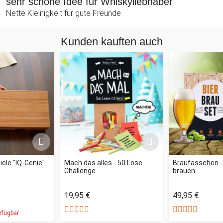
sehr schöne Idee für Whiskyliebhaber
Nette Kleinigkeit für gute Freunde
Kunden kauften auch
iele "IQ-Genie"
Mach das alles - 50 Lose
Braufässchen - 
Challenge
brauen
19,95 €
49,95 €
rfügbar