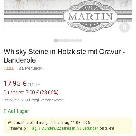
1
2
3
4
5
6
7
8
9
10
Whisky Steine in Holzkiste mit Gravur -
Banderole
8 Bewertungen
17,95 €
24,95 €
Du sparst: 7,00 €
(28.06%)
Preise inkl. MwSt. zzgl. Versandkosten
Auf Lager
📦
Garantierte Lieferung
bis
Dienstag, 11.08.2026.
⚡Innerhalb
1 Tag, 3 Stunden, 22 Minuten, 35 Sekunden
bestellen!