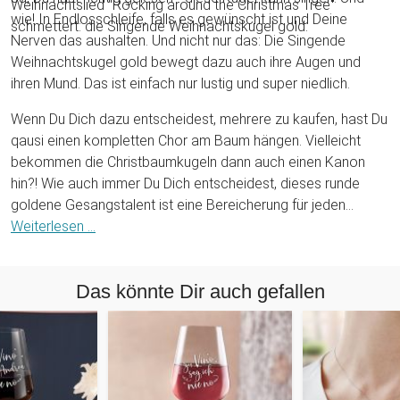
Weihnachtslied "Rocking around the Christmas Tree"
wie! In Endlosschleife, falls es gewünscht ist und Deine
schmettert: die Singende Weihnachtskugel gold.
Nerven das aushalten. Und nicht nur das: Die Singende
Weihnachtskugel gold bewegt dazu auch ihre Augen und
ihren Mund. Das ist einfach nur lustig und super niedlich.
Wenn Du Dich dazu entscheidest, mehrere zu kaufen, hast Du
qausi einen kompletten Chor am Baum hängen. Vielleicht
bekommen die Christbaumkugeln dann auch einen Kanon
hin?! Wie auch immer Du Dich entscheidest, dieses runde
goldene Gesangstalent ist eine Bereicherung für jeden
geschmückten Haushalt und wird nicht nur Kinderaugen total
Weiterlesen ...
in Verzückung bringen. Auch als Geschenkidee ist dieses
Schmuckstück bestens geeignet und macht auch als
Das könnte Dir auch gefallen
Geschenk verpackt unterm Baum eine gute Figur!