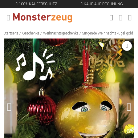
100% KÄUFERSCHUTZ
KAUF AUF RECHNUNG
MENÜ SCHLIESSEN
EN
Startseite
Geschenke
Weihnachtsgeschenke
Singende Weihnachtskugel gold