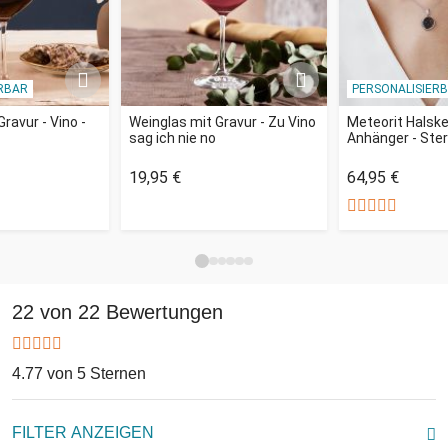
RBAR
PERSONALISIER
ravur - Vino -
Weinglas mit Gravur - Zu Vino
Meteorit Halske
sag ich nie no
Anhänger - Ste
19,95 €
64,95 €
22 von 22 Bewertungen
4.77 von 5 Sternen
FILTER ANZEIGEN