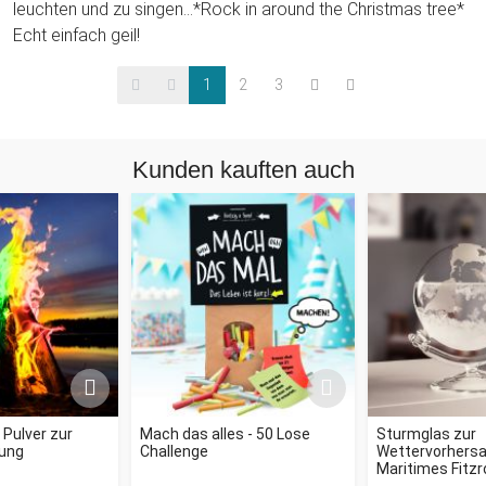
leuchten und zu singen...*Rock in around the Christmas tree*
Echt einfach geil!
1
2
3
Kunden kauften auch
- Pulver zur
Mach das alles - 50 Lose
Sturmglas zur
ung
Challenge
Wettervorhersag
Maritimes Fitz