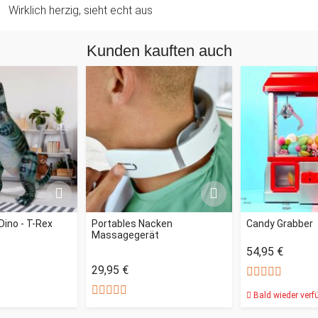
Wirklich herzig, sieht echt aus
Kunden kauften auch
Dino - T-Rex
Portables Nacken
Candy Grabber
Massagegerät
54,95 €
29,95 €
Bald wieder verf