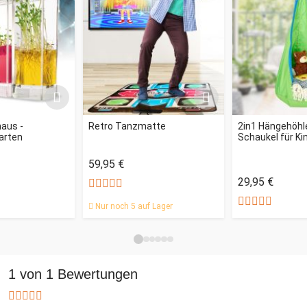
aus -
Retro Tanzmatte
2in1 Hängehöhl
arten
Schaukel für Ki
59,95 €
29,95 €
Nur noch 5 auf Lager
1 von 1 Bewertungen