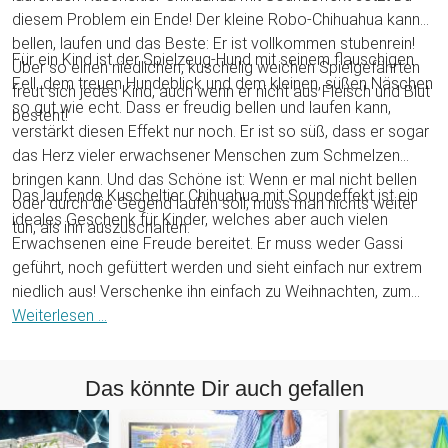
diesem Problem ein Ende! Der kleine Robo-Chihuahua kann
bellen, laufen und das Beste: Er ist vollkommen stubenrein!
Für ein Kind ist der Spielzeug-Hund mit seinem flauschigen
Über so einen niedlichen, kuschelig weichen Spielgefährten
Fell, dem treuen Hundeblick und dem kleinen, süßen Näschen
freut sich jedes Kind, auch wenn er nicht aus Fleisch und Blut
so gut wie echt. Dass er freudig bellen und laufen kann,
besteht!
verstärkt diesen Effekt nur noch. Er ist so süß, dass er sogar
das Herz vieler erwachsener Menschen zum Schmelzen
bringen kann. Und das Schöne ist: Wenn er mal nicht bellen
Das laufende Kuscheltier Chihuahua mit Soundeffekt ist ein
oder durch die Gegend laufen soll, muss man nichts weiter
ideales Geschenk für Kinder, welches aber auch vielen
tun, als ihn auszuschalten.
Erwachsenen eine Freude bereitet. Er muss weder Gassi
geführt, noch gefüttert werden und sieht einfach nur extrem
niedlich aus! Verschenke ihn einfach zu Weihnachten, zum
Geburtstag, zum Nikolaus oder zu einem anderen Anlass.
Weiterlesen ...
Gerade für Tierfreunde mit Hundeallergie ist dieser süße
Fratz ein willkommener Freund, der Dich im Alltag mit seinem
Das könnte Dir auch gefallen
lebhaften Wesen garantiert zum Lächeln bringen wird.