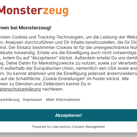
tarium -
Punch Ballons - 5er Set
Das genia
rojektor
27,95 €
19,95 €
er
Nur noch 5 