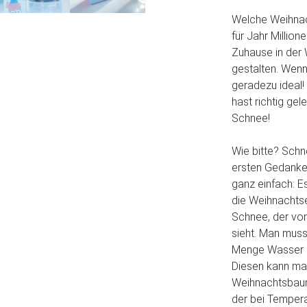
Welche Weihnach
für Jahr Millio
Zuhause in der 
gestalten. Wenn
geradezu ideal! 
hast richtig ge
Schnee!
Wie bitte? Schne
ersten Gedanken
ganz einfach: E
die Weihnachts
Schnee, der vo
sieht. Man muss
Menge Wasser hi
Diesen kann ma
Weihnachtsbaum
der bei Tempera