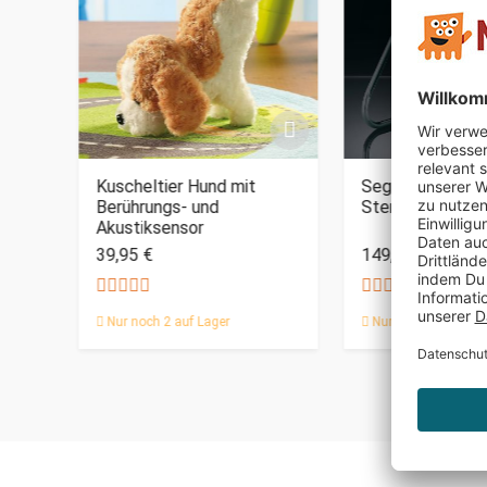
Kuscheltier Hund mit
Sega Toys Plane
Berührungs- und
Sternenhimmel P
Akustiksensor
39,95 €
149,95 €
Nur noch 2 auf Lager
Nur noch 2 auf Lag