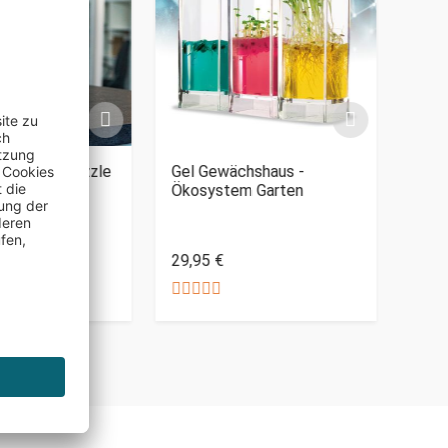
le Rätsel-Puzzle
Gel Gewächshaus -
Pend
Ökosystem Garten
32,9
29,95 €
auf Lager
Nur 