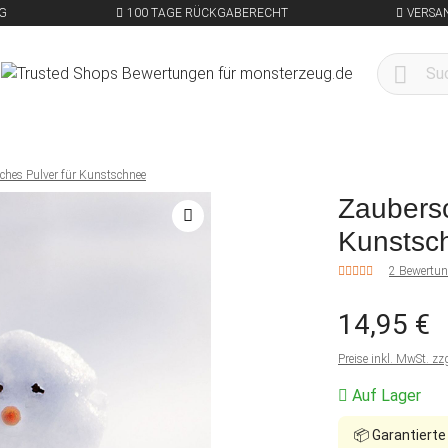
G
100 TAGE RÜCKGABERECHT
VERSA
ches Pulver für Kunstschnee
Zaubersc
Kunstsc
2 Bewertu
14,95 €
Preise inkl. MwSt. zz
Auf Lager
📦
Garantierte