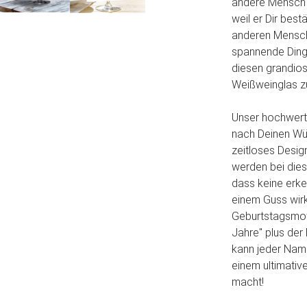
andere Mensch b
weil er Dir best
anderen Mensche
spannende Ding
diesen grandios
Weißweinglas z
Unser hochwert
nach Deinen Wün
zeitloses Desi
werden bei die
dass keine erke
einem Guss wir
Geburtstagsmoti
Jahre" plus der
kann jeder Name
einem ultimativ
macht!