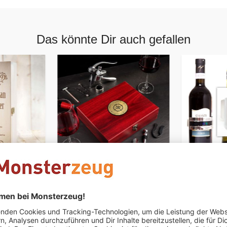
Das könnte Dir auch gefallen
PERSONALISIERBAR
Weinkiste
Wein Sommelier Set mit
Weinflasc
Kompass Gravur
39,95 €
16,95 €