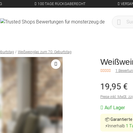
G
100 TAGE RÜCKGABERECHT
VERSA
eburtstag
Weißweinglas zum 70. Geburtstag
Weißwei
1 Bewertu
19,95 €
Preise inkl. MwSt. zz
Auf Lager
📦
Garantierte
⚡Innerhalb
1 T