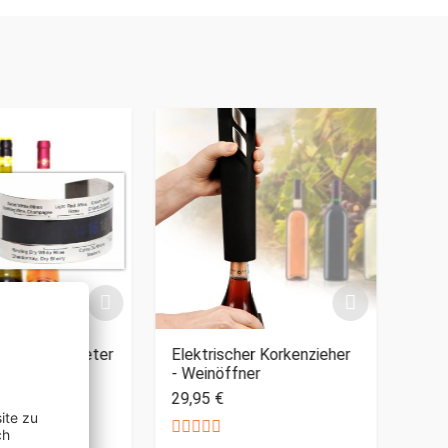
PERSO
henthermometer
Elektrischer Korkenzieher
Edel
- Weinöffner
29,95 €
27,9