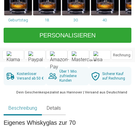
Geburtstag
18.
30.
40.
50
PERSONALISIEREN
Rechnung
Über 1 Mio.
Kostenloser
Sicherer Kauf
zufriedene
Versand ab 50 €
auf Rechnung
Kunden
Dein Geschenkespezialist aus Hannover | Versand aus Deutschland
Beschreibung
Details
Eigenes Whiskyglas zur 70