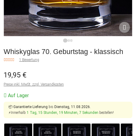
1
2
3
Whiskyglas 70. Geburtstag - klassisch
1 Bewertung
19,95 €
Preise inkl. MwSt. zzgl. Versandkosten
Auf Lager
📦
Garantierte Lieferung
bis
Dienstag, 11.08.2026.
⚡Innerhalb
1 Tag, 15 Stunden, 19 Minuten, 7 Sekunden
bestellen!