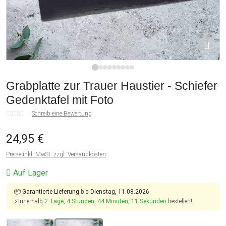
1
2
3
4
5
6
7
8
9
Grabplatte zur Trauer Haustier - Schiefer
Gedenktafel mit Foto
Schreib eine Bewertung
24,95 €
Preise inkl. MwSt. zzgl. Versandkosten
Auf Lager
📦
Garantierte Lieferung
bis
Dienstag, 11.08.2026.
⚡Innerhalb
2 Tage, 4 Stunden, 44 Minuten, 11 Sekunden
bestellen!