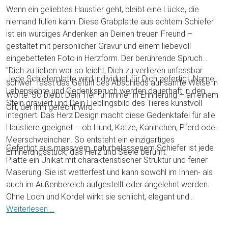
Wenn ein geliebtes Haustier geht, bleibt eine Lücke, die
niemand füllen kann. Diese Grabplatte aus echtem Schiefer
ist ein würdiges Andenken an Deinen treuen Freund –
gestaltet mit persönlicher Gravur und einem liebevoll
eingebetteten Foto in Herzform. Der berührende Spruch
"Dich zu lieben war so leicht, Dich zu verlieren unfassbar
Jede Schieferplatte wird individuell für Dich gefertigt. Name,
schwer" fasst das Gefühl des Abschieds auf sanfte Weise in
Lebensjahre und Gedenkspruch werden dauerhaft in den
Worte. So bleibt Dein Tier für immer in Erinnerung – an einem
Stein graviert und Dein Lieblingsbild des Tieres kunstvoll
Ort, der ihm gerecht wird.
integriert. Das Herz Design macht diese Gedenktafel für alle
Haustiere geeignet – ob Hund, Katze, Kaninchen, Pferd oder
Meerschweinchen. So entsteht ein einzigartiges
Gefertigt aus massivem, naturbelassenem Schiefer ist jede
Erinnerungsstück, das Herz und Seele berührt.
Platte ein Unikat mit charakteristischer Struktur und feiner
Maserung. Sie ist wetterfest und kann sowohl im Innen- als
auch im Außenbereich aufgestellt oder angelehnt werden.
Ohne Loch und Kordel wirkt sie schlicht, elegant und
unaufdringlich – ein stiller, aber ausdrucksstarker Begleiter in
Weiterlesen ...
Zeiten des Abschieds. Ein Geschenk des Gedenkens, das