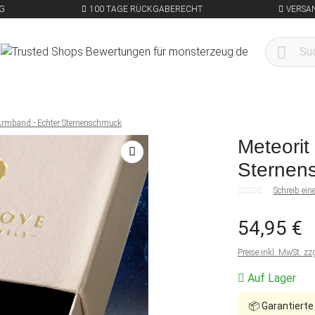
G
100 TAGE RÜCKGABERECHT
VERSA
 Armband - Echter Sternenschmuck
Meteorit
Sternen
Schreib ei
54,95 €
Preise inkl. MwSt. zz
Auf Lager
📦
Garantierte