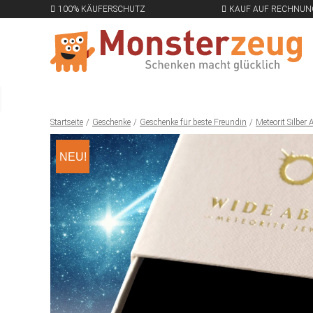
100% KÄUFERSCHUTZ
KAUF AUF RECHNUN
Startseite
Geschenke
Geschenke für beste Freundin
Meteorit Silber
NEU!