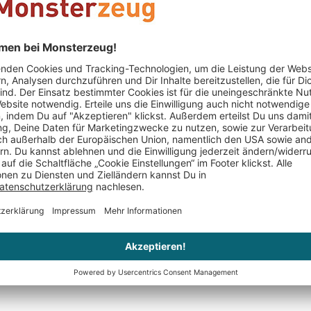
Ob als besonde
täglicher Schmu
Schmuckstück, 
wird in einer e
Echtheitszertifi
bedeutungsvoll
Keine Bewertungen gefunden. Geh voran und teil De