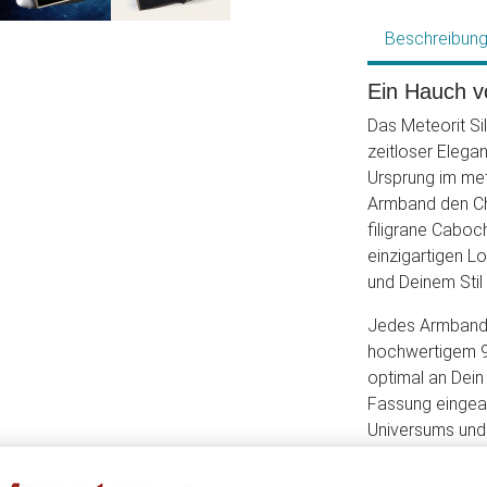
Beschreibun
Ein Hauch v
Das Meteorit Si
zeitloser Elega
Ursprung im met
Armband den Cha
filigrane Caboc
einzigartigen Lo
und Deinem Stil 
Jedes Armband w
hochwertigem 92
optimal an Dein
Fassung eingear
Universums und i
kosmische Gesch