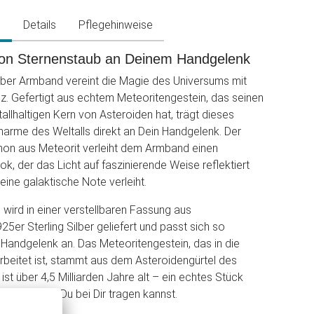
g
Details
Pflegehinweise
on Sternenstaub an Deinem Handgelenk
lber Armband vereint die Magie des Universums mit
nz. Gefertigt aus echtem Meteoritengestein, das seinen
allhaltigen Kern von Asteroiden hat, trägt dieses
rme des Weltalls direkt an Dein Handgelenk. Der
hon aus Meteorit verleiht dem Armband einen
ok, der das Licht auf faszinierende Weise reflektiert
eine galaktische Note verleiht.
ird in einer verstellbaren Fassung aus
5er Sterling Silber geliefert und passt sich so
 Handgelenk an. Das Meteoritengestein, das in die
beitet ist, stammt aus dem Asteroidengürtel des
st über 4,5 Milliarden Jahre alt – ein echtes Stück
ichte, das Du bei Dir tragen kannst.