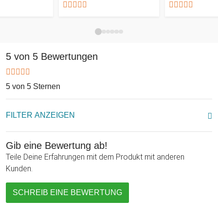
Der Nageltrockner - Pusteente - ein witziges und süßes
Geschenk mit einem wirklich praktischen Nutzen, über das
sich nicht nur Dein Honey freut, sondern im Grunde jede Frau,
die ihre Nägel lackiert und diese anschließend auf möglichst
schnelle und einfache Weise trocknen möchte!
5 von 5 Bewertungen
5 von 5 Sternen
FILTER ANZEIGEN
Gib eine Bewertung ab!
Teile Deine Erfahrungen mit dem Produkt mit anderen
Kunden.
SCHREIB EINE BEWERTUNG