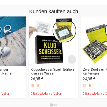
Kunden kauften auch
änger
Klugscheisser Spiel - Edition
Zwei Doofe ein
it Namen
Krasses Wissen
Kartenspiel
26,95 €
24,95 €
rfügbar
Bald wieder verfügbar
Bald wieder verf