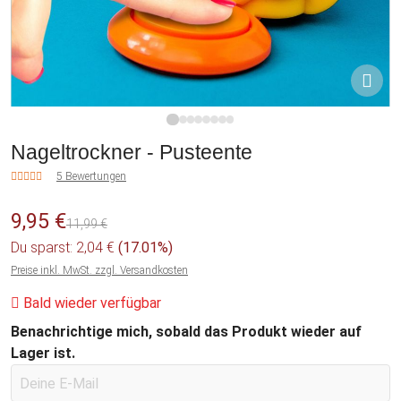
1
2
3
4
5
6
7
8
Nageltrockner - Pusteente
5 Bewertungen
9,95 €
11,99 €
Du sparst: 2,04 €
(17.01%)
Preise inkl. MwSt. zzgl. Versandkosten
Bald wieder verfügbar
Benachrichtige mich, sobald das Produkt wieder auf
Lager ist.