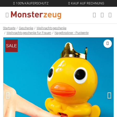
100% KÄUFERSCHUTZ
KAUF AUF RECHNUNG
MENÜ SCHLIESSEN
EN
Startseite
Geschenke
Weihnachtsgeschenke
Weihnachtsgeschenke für Frauen
Nageltrockner - Pusteente
SALE