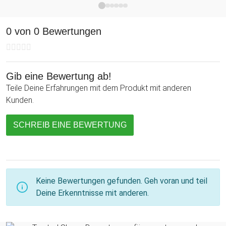
Alexander, hör' auf Deinen Oppa", *Gib nicht so viel Geld aus!)
kannst Du zwischen den Farben blau, grün und schwarz
auswählen.
0 von 0 Bewertungen
Ob als Geburtstags- oder Weihnachtsgeschenk, eine kleine
Aufmerksamkeit oder als pädagogisches Geschenk für
Gib eine Bewertung ab!
Großkinder - Die personalisierte Tasse - Hör' auf Deinen
Teile Deine Erfahrungen mit dem Produkt mit anderen
Oppa bringt jeden Großvater zum Schmunzeln.
Kunden.
SCHREIB EINE BEWERTUNG
Keine Bewertungen gefunden. Geh voran und teil
Deine Erkenntnisse mit anderen.