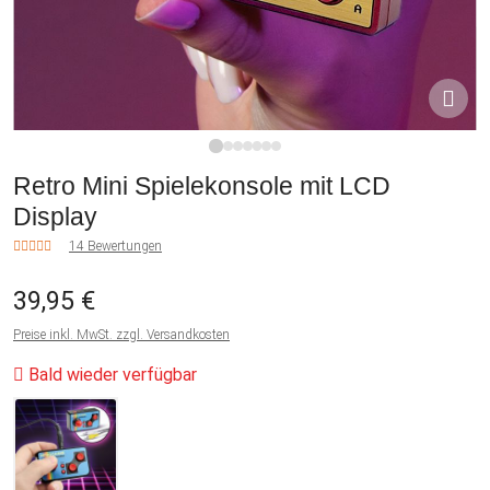
1
2
3
4
5
6
7
Retro Mini Spielekonsole mit LCD
Display
14 Bewertungen
39,95 €
Preise inkl. MwSt. zzgl. Versandkosten
Bald wieder verfügbar