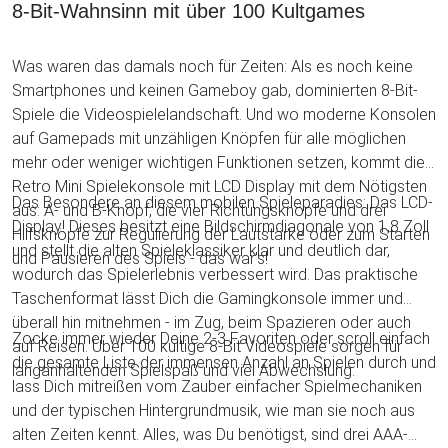
8-Bit-Wahnsinn mit über 100 Kultgames
Was waren das damals noch für Zeiten: Als es noch keine
Smartphones und keinen Gameboy gab, dominierten 8-Bit-
Spiele die Videospielelandschaft. Und wo moderne Konsolen
auf Gamepads mit unzähligen Knöpfen für alle möglichen
mehr oder weniger wichtigen Funktionen setzen, kommt die
Retro Mini Spielekonsole mit LCD Display mit dem Nötigsten
Das Besondere an diesem mobilen Spieleparadies: Das LCD-
aus: A- und B-Knopf, die vier Richtungsknöpfe und drei
Display! Dieses besitzt eine Bildschirmdiagonale von 1,8 Zoll
Hilfsknöpfe zur Regulierung der Lautstärke oder zum Starten
und stellt die alten Spieleklassiker klar und deutlich dar,
und Pausieren des Spiels - das war's!
wodurch das Spielerlebnis verbessert wird. Das praktische
Taschenformat lässt Dich die Gamingkonsole immer und
überall hin mitnehmen - im Zug, beim Spazieren oder auch
Zocke immer wieder Deine 2-3 Favoriten oder scroll einfach
auf Reisen. Über 100 kultige 8-Bit Videospiele sorgen für
die gesamte Liste der immensen Anzahl an Spielen durch und
langanhaltenden Spielspaß und viel Abwechslung.
lass Dich mitreißen vom Zauber einfacher Spielmechaniken
und der typischen Hintergrundmusik, wie man sie noch aus
alten Zeiten kennt. Alles, was Du benötigst, sind drei AAA-