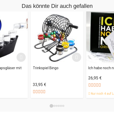
Das könnte Dir auch gefallen
psgläser mit
Trinkspiel Bingo
Ich habe noch ni
26,95 €
33,95 €
Nur noch 4 auf L