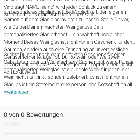
Vino sagt NAME nie no" wird jeder Schluck zu einem
Ein besonderes Highlight ist die Möglichkeit, den eigenen
Statement, das man nicht übersehen kann.
Namen auf dem Glas eingravieren zu lassen. Stelle Dir vor,
wie Du bei Deinem nächsten Weingenuss Dein
personalisiertes Glas erhebst – ein wahrhaft königlicher
Moment! Dieses Weinglas ist nicht nur ein Geschenk für den
Gaumen, sondern auch eine Erinnerung an unvergessliche
Suchst Du noch nach dem perfekten Geschenk für einen
Genussmomente. Egal, ob Du Rotwein oder Weißwein
Geburtstag oder zu Weihnachten? Suche nicht weiter! Unser
bevorzugst, dieses Glas verleiht jedem Tropfen einen Hauch
personalisiertes Weinglas ist die ideale Wahl für jeden, der
von Exklusivität.
Wein nicht nur trinkt, sondern zelebriert. Es ist nicht nur ein
Glas; es ist ein Statement, eine persönliche Botschaft an alle
Weinliebhaber da draußen. Verschenke dieses einzigartige
Weiterlesen ...
Glas und Du wirst sicherlich ein Lächeln auf das Gesicht des
Beschenkten zaubern. Cheers, zu personalisiertem Genuss!
0 von 0 Bewertungen