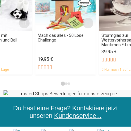
 mit
Mach das alles - 50 Lose
Sturmglas zur
 und Ball
Challenge
Wettervorhersag
Maritimes Fitz
39,95 €
19,95 €
 Lager
Nur noch 1 auf L
Du hast eine Frage? Kontaktiere jetzt
unseren
Kundenservice...