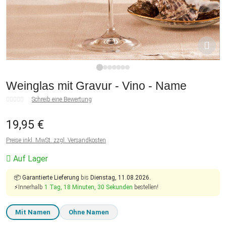
1
2
3
4
5
6
7
Weinglas mit Gravur - Vino - Name
Schreib eine Bewertung
19,95 €
Preise inkl. MwSt. zzgl. Versandkosten
Auf Lager
📦
Garantierte Lieferung
bis
Dienstag, 11.08.2026.
⚡Innerhalb
1 Tag, 18 Minuten, 29 Sekunden
bestellen!
Mit Namen
Ohne Namen