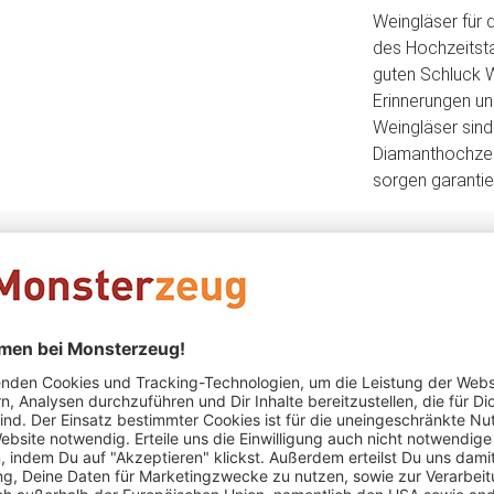
Weingläser für d
des Hochzeitst
guten Schluck 
Erinnerungen u
Weingläser sin
Diamanthochzei
sorgen garantie
Brasch
schrieb am 28.08.2025
Verifizierter Kauf (Shop)
Weingläser
Hallo Miteinander! Ich habe heute Ihre Lieferung bekommen,
Prüfung keinerlei Makel gefunden auch wegen der sicheren 
der nächsten Geschenkesuche auf Sie zurückkommen. Sie sin