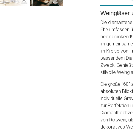
Weingläser 
Die diamantene 
Ehe umfassen üb
beeindruckend! 
im gemeinsamen
im Kreise von F
passendem Diam
Zweck. Genießt 
stilvolle Weingl
Die große "60" 
absoluten Blick
individuelle G
zur Perfektion 
Diamanthochzeit
von Rotwein, al
dekoratives We