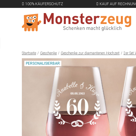
100% KÄUFERSCHUTZ
KAUF AUF RECHNUN
Startseite
Geschenke
Geschenke zur diamantenen Hochzeit
2er Set
PERSONALISIERBAR