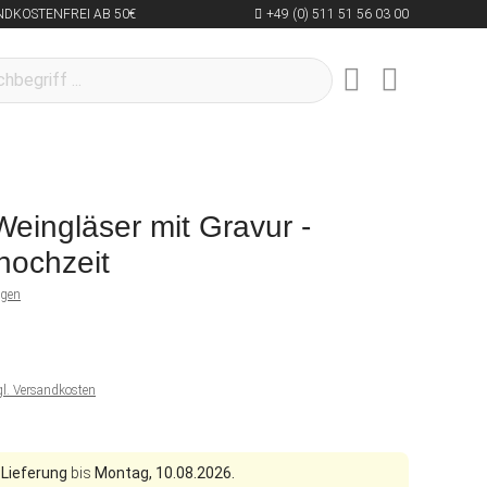
NDKOSTENFREI AB 50€
+49 (0) 511 51 56 03 00
Weingläser mit Gravur -
hochzeit
ngen
gl. Versandkosten
 Lieferung
bis
Montag, 10.08.2026.