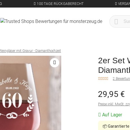
G
100 TAGE RÜCKGABERECHT
VERSA
 Weingläser mit Gravur - Diamanthochzeit
2er Set 
Diamant
2 Bewertu
29,95 €
Preise inkl. MwSt. zz
Auf Lager
📦
Garantierte