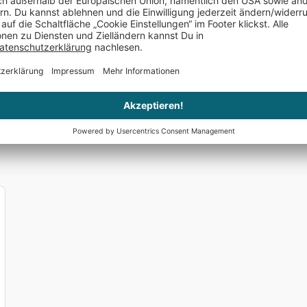
So" Gruß Wolfgang Brasch
Anonym
schrieb am 08.06.2025
Verifizierter Kauf (Truste
Sehr guter und schneller Ersatzservice.