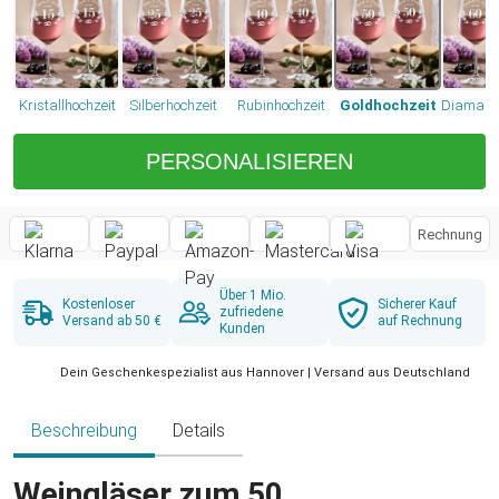
Kristallhochzeit
Silberhochzeit
Rubinhochzeit
Goldhochzeit
Diamanth
PERSONALISIEREN
Rechnung
Über 1 Mio.
Kostenloser
Sicherer Kauf
zufriedene
Versand ab 50 €
auf Rechnung
Kunden
Dein Geschenkespezialist aus Hannover | Versand aus Deutschland
Beschreibung
Details
Weingläser zum 50.