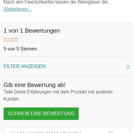
Nach den Feierlichkeiten lassen die Weingläser die
gesammelten Eindrücke bei einem guten Schluck Wein
Weiterlesen ...
immer wieder aufleben. Ein Wein-Set für die Ewigkeit!
1 von 1 Bewertungen
5 von 5 Sternen
FILTER ANZEIGEN
Gib eine Bewertung ab!
Teile Deine Erfahrungen mit dem Produkt mit anderen
Kunden.
SCHREIB EINE BEWERTUNG