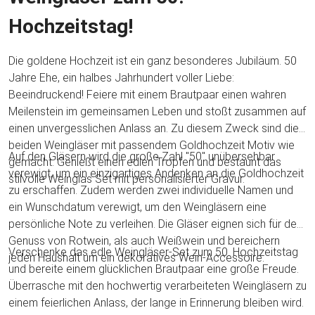
Hochzeitstag!
Die goldene Hochzeit ist ein ganz besonderes Jubiläum. 50
Jahre Ehe, ein halbes Jahrhundert voller Liebe:
Beeindruckend! Feiere mit einem Brautpaar einen wahren
Meilenstein im gemeinsamen Leben und stoßt zusammen auf
einen unvergesslichen Anlass an. Zu diesem Zweck sind die
beiden Weingläser mit passendem Goldhochzeit Motiv wie
Auf den Gläsern wird die große Zahl "50" unübersehbar
gemacht. Genießt einen edlen Tropfen und bestaunt das
verewigt, um ein einzigartiges Andenken an die Goldhochzeit
stilvolle Weinglas Set mit personalisierter Gravur.
zu erschaffen. Zudem werden zwei individuelle Namen und
ein Wunschdatum verewigt, um den Weingläsern eine
persönliche Note zu verleihen. Die Gläser eignen sich für den
Genuss von Rotwein, als auch Weißwein und bereichern
Verschenke das edle Weingläser-Set zum 50. Hochzeitstag
jeden Haushalt um ein dekoratives Wein-Accessoire.
und bereite einem glücklichen Brautpaar eine große Freude.
Überrasche mit den hochwertig verarbeiteten Weingläsern zu
einem feierlichen Anlass, der lange in Erinnerung bleiben wird.