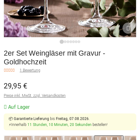
1
2
3
4
5
6
7
2er Set Weingläser mit Gravur -
Goldhochzeit
1 Bewertung
29,95 €
Preise inkl. MwSt. zzgl. Versandkosten
Auf Lager
📦
Garantierte Lieferung
bis
Freitag, 07.08.2026.
⚡Innerhalb
11 Stunden, 10 Minuten, 20 Sekunden
bestellen!