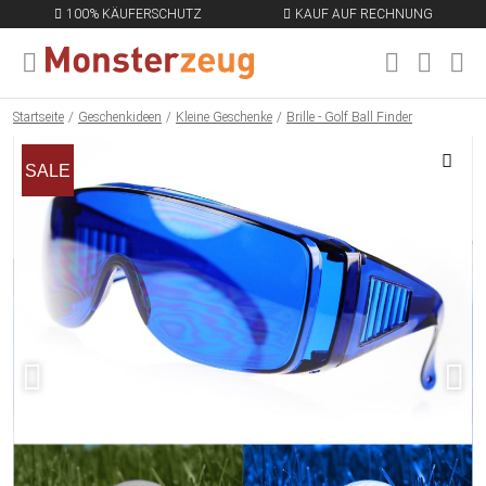
100% KÄUFERSCHUTZ
KAUF AUF RECHNUNG
MENÜ SCHLIESSEN
EN
Startseite
Geschenkideen
Kleine Geschenke
Brille - Golf Ball Finder
SALE