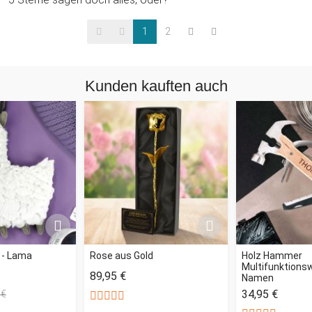
1
2
Kunden kauften auch
 - Lama
Rose aus Gold
Holz Hammer
Multifunktions
89,95 €
Namen
34,95 €
 €