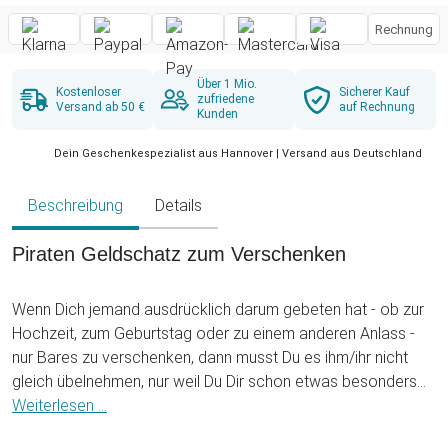
Rechnung
Über 1 Mio.
Kostenloser
Sicherer Kauf
zufriedene
Versand ab 50 €
auf Rechnung
Kunden
Dein Geschenkespezialist aus Hannover | Versand aus Deutschland
Beschreibung
Details
Piraten Geldschatz zum Verschenken
Wenn Dich jemand ausdrücklich darum gebeten hat - ob zur
Hochzeit, zum Geburtstag oder zu einem anderen Anlass -
nur Bares zu verschenken, dann musst Du es ihm/ihr nicht
gleich übelnehmen, nur weil Du Dir schon etwas besonders
cooles ausgedacht hast. Denn der ausdrückliche Wunsch
Weiterlesen ...
lautet Geldgeschenk und nicht Geld im Umschlag. Also,