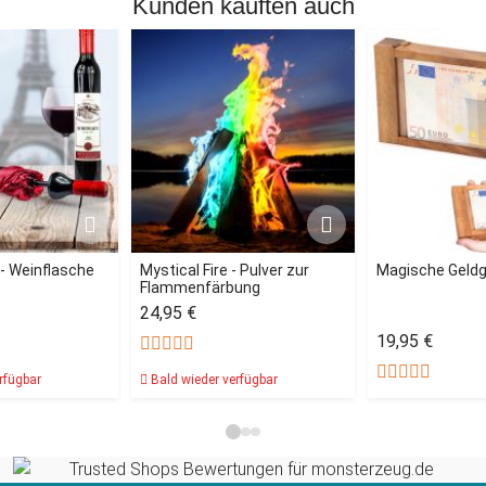
Kunden kauften auch
- Weinflasche
Mystical Fire - Pulver zur
Magische Geld
Flammenfärbung
24,95 €
19,95 €
rfügbar
Bald wieder verfügbar