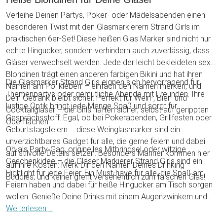
Verleihe Deinen Partys, Poker- oder Mädelsabenden einen
besonderen Twist mit den Glasmarkierern Strand Girls im
praktischen 6er-Set! Diese heißen Glas Marker sind nicht nur
echte Hingucker, sondern verhindern auch zuverlässig, dass
Gläser verwechselt werden. Jede der leicht bekleideten sexy
Blondinen trägt einen anderen farbigen Bikini und hat ihren
Die Glasmarker Strand Girls eignen sich hervorragend für
Namen am Po 'kleben' – einfach den Namen merken, und
Themenpartys oder gemütliche Abende mit Freunden. Ihre
Dein Getränk bleibt sicher. Perfekt für Wein-, Bier- und
lustige Optik bringt jede Menge Spaß und sorgt für
Cocktailgläser – die Girls haften sicher, selbst auf gerippten
Gesprächsstoff. Egal, ob bei Pokerabenden, Grillfesten oder
Oberflächen.
Geburtstagsfeiern – diese Weinglasmarker sind ein
unverzichtbares Gadget für alle, die gerne feiern und dabei
Ob als Party-Gag, originelles Mitbringsel oder witzige
auf stilvolle Details setzen. Besonders Männer kommen hier
Geschenkidee – die Gläser Markierer Strand Girls sind ein
auf ihre Kosten: Merk Dir den Namen Deines Drinking
Highlight für jede Feier. Ein Must-have für alle, die Spaß am
Buddies, und keiner greift versehentlich zum falschen Glas!
Feiern haben und dabei für heiße Hingucker am Tisch sorgen
wollen. Genieße Deine Drinks mit einem Augenzwinkern und
mach die nächste Party unvergesslich!
Weiterlesen ...