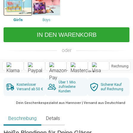
Girls
Boys
IN DEN WARENKORB
oder
Rechnung
Über 1 Mio.
Kostenloser
Sicherer Kauf
zufriedene
Versand ab 50 €
auf Rechnung
Kunden
Dein Geschenkespezialist aus Hannover | Versand aus Deutschland
Beschreibung
Details
Heiße Blondinen für Deine Gläser