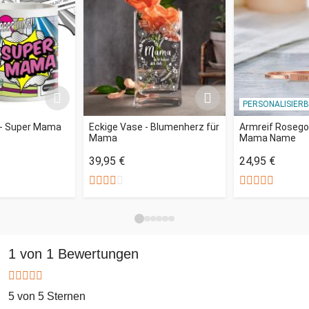
PERSONALISIER
- Super Mama
Eckige Vase - Blumenherz für
Armreif Rosegol
Mama
Mama Name
39,95 €
24,95 €
1 von 1 Bewertungen
5 von 5 Sternen