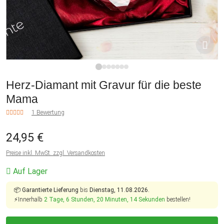
1
2
3
4
5
6
7
Herz-Diamant mit Gravur für die beste
Mama
1 Bewertung
24,95 €
Preise inkl. MwSt. zzgl. Versandkosten
Auf Lager
📦
Garantierte Lieferung
bis
Dienstag, 11.08.2026.
⚡Innerhalb
2 Tage, 6 Stunden, 20 Minuten, 14 Sekunden
bestellen!