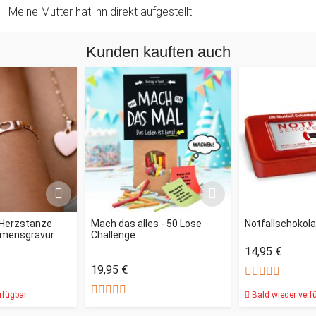
Meine Mutter hat ihn direkt aufgestellt.
Kunden kauften auch
Herzstanze
Mach das alles - 50 Lose
Notfallschokol
amensgravur
Challenge
14,95 €
19,95 €
rfügbar
Bald wieder verf