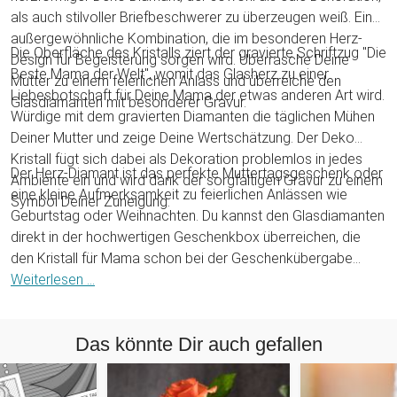
als auch stilvoller Briefbeschwerer zu überzeugen weiß. Eine
außergewöhnliche Kombination, die im besonderen Herz-
Die Oberfläche des Kristalls ziert der gravierte Schriftzug "Die
Design für Begeisterung sorgen wird. Überrasche Deine
Beste Mama der Welt", womit das Glasherz zu einer
Mutter zu einem feierlichen Anlass und überreiche den
Liebesbotschaft für Deine Mama der etwas anderen Art wird.
Glasdiamanten mit besonderer Gravur.
Würdige mit dem gravierten Diamanten die täglichen Mühen
Deiner Mutter und zeige Deine Wertschätzung. Der Deko
Kristall fügt sich dabei als Dekoration problemlos in jedes
Der Herz-Diamant ist das perfekte Muttertagsgeschenk oder
Ambiente ein und wird dank der sorgfältigen Gravur zu einem
eine kleine Aufmerksamkeit zu feierlichen Anlässen wie
Symbol Deiner Zuneigung.
Geburtstag oder Weihnachten. Du kannst den Glasdiamanten
direkt in der hochwertigen Geschenkbox überreichen, die
den Kristall für Mama schon bei der Geschenkübergabe
gekonnt in Szene setzt. Grundsätzlich gilt jedoch für die volle
Weiterlesen ...
Wirkungsentfaltung immer, dass Diamanten am schönsten im
natürlichen Sonnenlicht funkeln!
Das könnte Dir auch gefallen