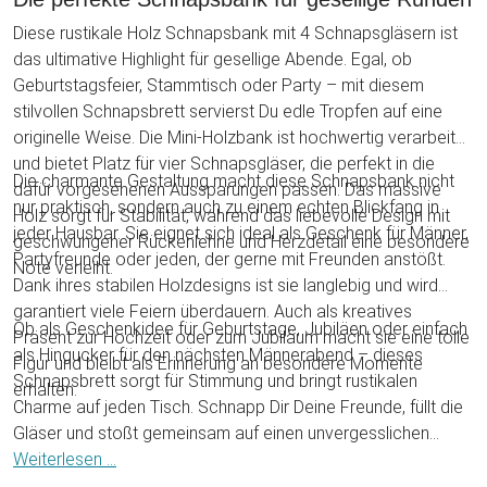
Diese rustikale Holz Schnapsbank mit 4 Schnapsgläsern ist
das ultimative Highlight für gesellige Abende. Egal, ob
Geburtstagsfeier, Stammtisch oder Party – mit diesem
stilvollen Schnapsbrett servierst Du edle Tropfen auf eine
originelle Weise. Die Mini-Holzbank ist hochwertig verarbeitet
und bietet Platz für vier Schnapsgläser, die perfekt in die
Die charmante Gestaltung macht diese Schnapsbank nicht
dafür vorgesehenen Aussparungen passen. Das massive
nur praktisch, sondern auch zu einem echten Blickfang in
Holz sorgt für Stabilität, während das liebevolle Design mit
jeder Hausbar. Sie eignet sich ideal als Geschenk für Männer,
geschwungener Rückenlehne und Herzdetail eine besondere
Partyfreunde oder jeden, der gerne mit Freunden anstößt.
Note verleiht.
Dank ihres stabilen Holzdesigns ist sie langlebig und wird
garantiert viele Feiern überdauern. Auch als kreatives
Ob als Geschenkidee für Geburtstage, Jubiläen oder einfach
Präsent zur Hochzeit oder zum Jubiläum macht sie eine tolle
als Hingucker für den nächsten Männerabend – dieses
Figur und bleibt als Erinnerung an besondere Momente
Schnapsbrett sorgt für Stimmung und bringt rustikalen
erhalten.
Charme auf jeden Tisch. Schnapp Dir Deine Freunde, füllt die
Gläser und stoßt gemeinsam auf einen unvergesslichen
Abend an. Mit dieser hochwertigen Schnapsbank wird jeder
Weiterlesen ...
Umtrunk zu einem echten Erlebnis.