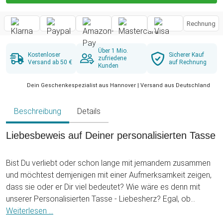
Rechnung
Über 1 Mio.
Kostenloser
Sicherer Kauf
zufriedene
Versand ab 50 €
auf Rechnung
Kunden
Dein Geschenkespezialist aus Hannover | Versand aus Deutschland
Beschreibung
Details
Liebesbeweis auf Deiner personalisierten Tasse
Bist Du verliebt oder schon lange mit jemandem zusammen
und möchtest demjenigen mit einer Aufmerksamkeit zeigen,
dass sie oder er Dir viel bedeutet? Wie wäre es denn mit
unserer Personalisierten Tasse - Liebesherz? Egal, ob
zwischendurch oder für einen bestimmten Anlass wie
Weiterlesen ...
Geburtstag, Valentinstag oder Jahrestag... Die hübsche