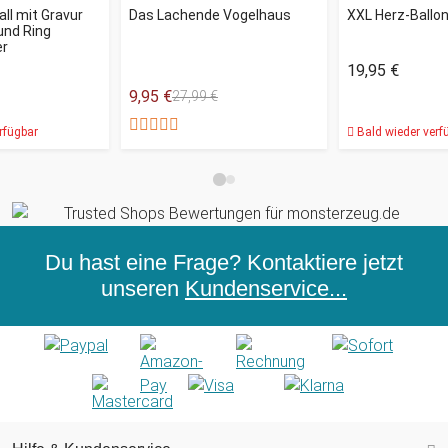
all mit Gravur
Das Lachende Vogelhaus
XXL Herz-Ballo
und Ring
er
19,95 €
9,95 €
27,99 €
rfügbar
Bald wieder verf
Du hast eine Frage? Kontaktiere jetzt
unseren
Kundenservice...