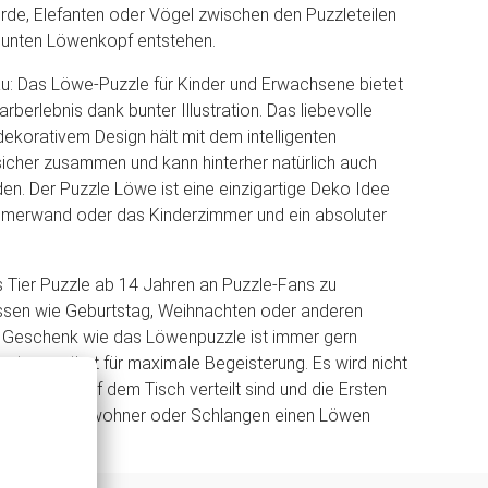
ferde, Elefanten oder Vögel zwischen den Puzzleteilen
bunten Löwenkopf entstehen.
au: Das Löwe-Puzzle für Kinder und Erwachsene bietet
arberlebnis dank bunter Illustration. Das liebevolle
dekorativem Design hält mit dem intelligenten
icher zusammen und kann hinterher natürlich auch
en. Der Puzzle Löwe ist eine einzigartige Deko Idee
mmerwand oder das Kinderzimmer und ein absoluter
 Tier Puzzle ab 14 Jahren an Puzzle-Fans zu
ässen wie Geburtstag, Weihnachten oder anderen
in Geschenk wie das Löwenpuzzle ist immer gern
gt garantiert für maximale Begeisterung. Es wird nicht
s die Teile auf dem Tisch verteilt sind und die Ersten
lammen, Ureinwohner oder Schlangen einen Löwen