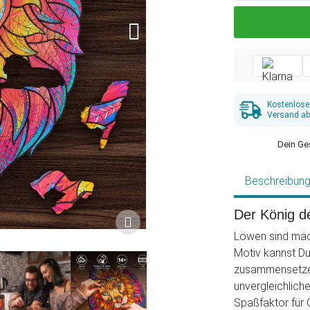
Kostenlose
Versand ab
Dein Ge
Beschreibun
Der König de
Löwen sind mäc
Motiv kannst D
zusammensetzen
unvergleichlich
Spaßfaktor für