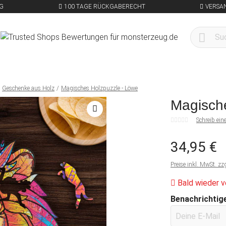
G
100 TAGE RÜCKGABERECHT
VERSA
Geschenke aus Holz
Magisches Holzpuzzle - Löwe
Magisch
Schreib ei
34,95 €
Preise inkl. MwSt. zz
Bald wieder v
Benachrichtige