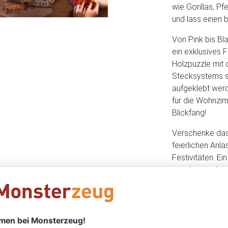
wie Gorillas, P
und lass einen 
Von Pink bis Bl
ein exklusives F
Holzpuzzle mit 
Stecksystems s
aufgeklebt werd
für die Wohnzi
Blickfang!
Verschenke das
feierlichen Anl
Festivitäten. E
gesehen und sor
lange dauern, bi
grübeln, wie F
ergeben sollen.