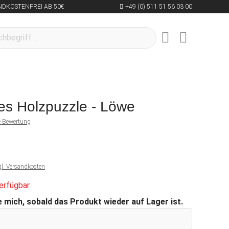
NDKOSTENFREI AB 50€
+49 (0) 511 51 56 03 00
es Holzpuzzle - Löwe
ne Bewertung
gl. Versandkosten
erfügbar
 mich, sobald das Produkt wieder auf Lager ist.