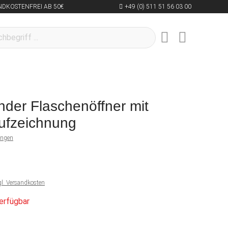
NDKOSTENFREI AB 50€
+49 (0) 511 51 56 03 00
nder Flaschenöffner mit
ufzeichnung
ungen
gl. Versandkosten
erfügbar