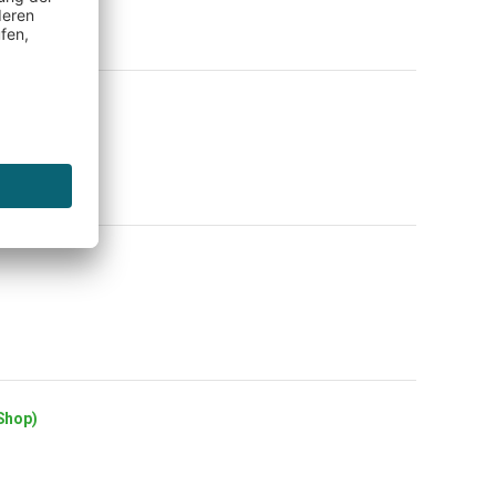
p)
(Shop)
.