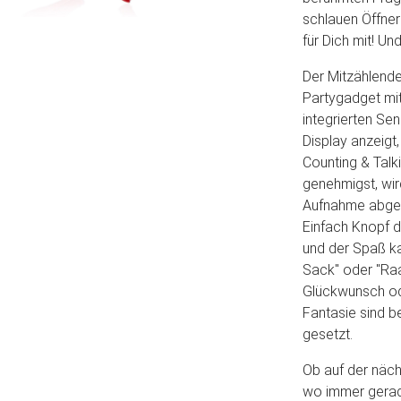
schlauen Öffner
für Dich mit! Und
Der Mitzählende
Partygadget mit
integrierten Se
Display anzeigt
Counting & Talk
genehmigst, wir
Aufnahme abgesp
Einfach Knopf 
und der Spaß ka
Sack" oder "Raa
Glückwunsch ode
Fantasie sind 
gesetzt.
Ob auf der näc
wo immer gerade