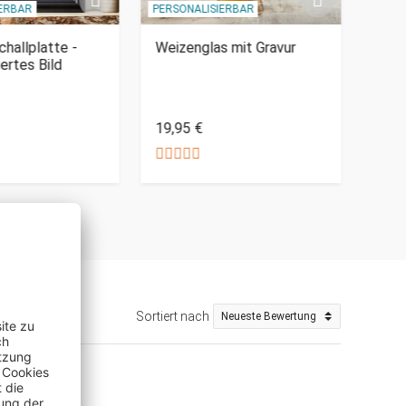
IERBAR
PERSONALISIERBAR
hallplatte -
Weizenglas mit Gravur
Cap 
iertes Bild
Flas
Abf
19,95 €
23,9
Sortiert nach
hop)