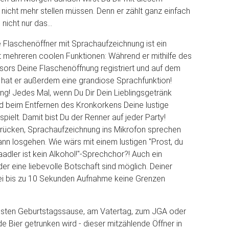
 nicht mehr stellen müssen. Denn er zählt ganz einfach
 nicht nur das...
 Flaschenöffner mit Sprachaufzeichnung ist ein
 mehreren coolen Funktionen: Während er mithilfe des
nsors Deine Flaschenöffnung registriert und auf dem
, hat er außerdem eine grandiose Sprachfunktion!
ing! Jedes Mal, wenn Du Dir Dein Lieblingsgetränk
d beim Entfernen des Kronkorkens Deine lustige
ielt. Damit bist Du der Renner auf jeder Party!
drücken, Sprachaufzeichnung ins Mikrofon sprechen
nn losgehen. Wie wärs mit einem lustigen "Prost, du
adler ist kein Alkohol!"-Sprechchor?! Auch ein
r eine liebevolle Botschaft sind möglich. Deiner
bei bis zu 10 Sekunden Aufnahme keine Grenzen
hsten Geburtstagssause, am Vatertag, zum JGA oder
 Bier getrunken wird - dieser mitzählende Öffner in