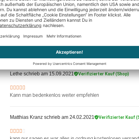
Angebot gut
Angebot soweit gut
Larysa Wulf
schrieb am 13.10.2021
Verifizierter Kauf (Sho
SCHNELL;
SCHNELL; WITZIG UND COOL !!!
Lethe
schrieb am 15.09.2021
Verifizierter Kauf (Shop)
Kann man bedenkenlos weiter empfehlen
Matthias Kranz
schrieb am 24.02.2021
Verifizierter Kauf 
kann nur sagen es war alles in ordnung,kostenlosen versand