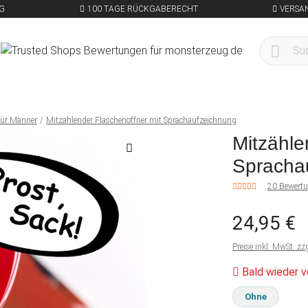
G
100 TAGE RÜCKGABERECHT
VERSA
für Männer
Mitzählender Flaschenöffner mit Sprachaufzeichnung
Mitzähle
Spracha
20 Bewert
24,95 €
Preise inkl. MwSt. zz
Bald wieder v
Ohne