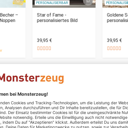
PERSONALISIERBAR
PERSONALIS
Becher –
Star of Fame -
Goldene Sc
t Noppen
personalisiertes Bild
personalis
39,95 €
39,95 €
er
Karla Max Kr
schrieb am 24.12.2021
Verifizierter Kauf (S