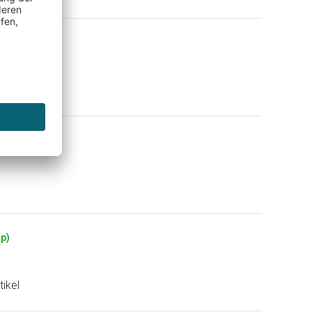
p)
op)
op)
tikel