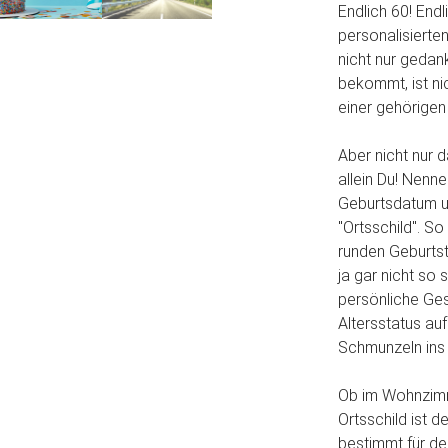
Endlich 60! End
personalisierte
nicht nur gedank
bekommt, ist nic
einer gehörigen
Aber nicht nur d
allein Du! Nen
Geburtsdatum un
"Ortsschild". S
runden Geburtst
ja gar nicht so 
persönliche Ge
Altersstatus au
Schmunzeln ins 
Ob im Wohnzimm
Ortsschild ist 
bestimmt für d