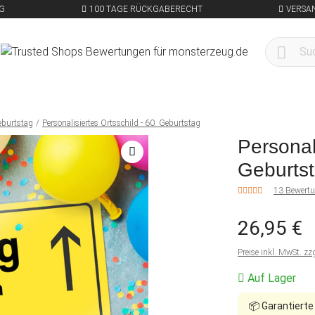
G
100 TAGE RÜCKGABERECHT
VERSA
eburtstag
Personalisiertes Ortsschild - 60. Geburtstag
Personali
Geburts
13 Bewert
26,95 €
Preise inkl. MwSt. zz
Auf Lager
📦
Garantierte