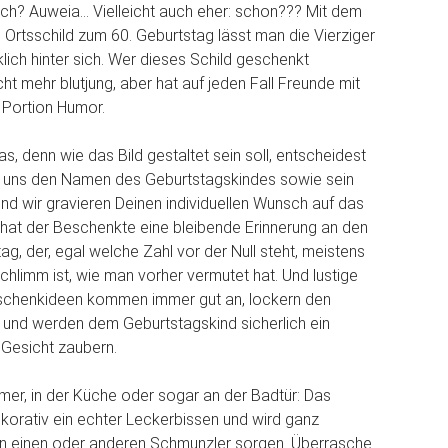
lich? Auweia… Vielleicht auch eher: schon??? Mit dem
n Ortsschild zum 60. Geburtstag lässt man die Vierziger
lich hinter sich. Wer dieses Schild geschenkt
ht mehr blutjung, aber hat auf jeden Fall Freunde mit
 Portion Humor.
as, denn wie das Bild gestaltet sein soll, entscheidest
ne uns den Namen des Geburtstagskindes sowie sein
d wir gravieren Deinen individuellen Wunsch auf das
o hat der Beschenkte eine bleibende Erinnerung an den
ag, der, egal welche Zahl vor der Null steht, meistens
schlimm ist, wie man vorher vermutet hat. Und lustige
schenkideen kommen immer gut an, lockern den
f und werden dem Geburtstagskind sicherlich ein
Gesicht zaubern.
er, in der Küche oder sogar an der Badtür: Das
dekorativ ein echter Leckerbissen und wird ganz
en einen oder anderen Schmunzler sorgen. Überrasche