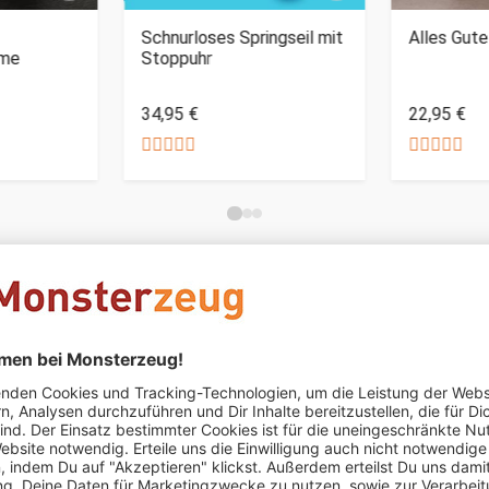
Schnurloses Springseil mit
Alles Gut
ume
Stoppuhr
34,95 €
22,95 €
Mommeley
schrieb am 01.07.2021
Verifizierter Kauf (Shop
Sehr gut.
Sehr gut. War ein voller Erfolg