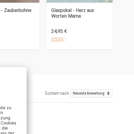
e - Zauberbohne
Glaspokal - Herz aus
Scho
Worten Mama
Her
24,9
24,95 €
Nur 
Sortiert nach
)