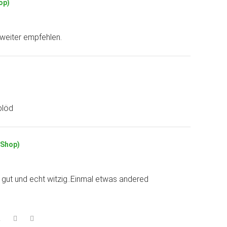
op)
weiter empfehlen.
blöd
(Shop)
t gut und echt witzig..Einmal etwas andered
2