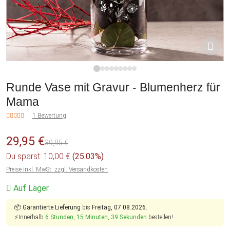
1
2
3
4
5
6
7
8
9
Runde Vase mit Gravur - Blumenherz für
Mama
1 Bewertung
29,95 €
39,95 €
Du sparst: 10,00 €
(25.03%)
Preise inkl. MwSt. zzgl. Versandkosten
Auf Lager
📦
Garantierte Lieferung
bis
Freitag, 07.08.2026.
⚡Innerhalb
6 Stunden, 15 Minuten, 39 Sekunden
bestellen!