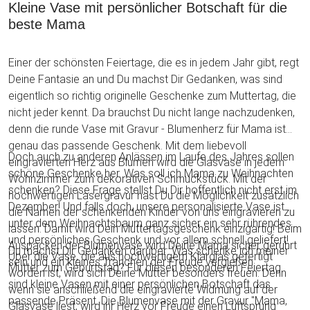
Kleine Vase mit persönlicher Botschaft für die
beste Mama
Einer der schönsten Feiertage, die es in jedem Jahr gibt, regt
Deine Fantasie an und Du machst Dir Gedanken, was sind
eigentlich so richtig originelle Geschenke zum Muttertag, die
nicht jeder kennt. Da brauchst Du nicht lange nachzudenken,
denn die runde Vase mit Gravur - Blumenherz für Mama ist
genau das passende Geschenk. Mit dem liebevoll
Doch auch zu anderen Anlässen im Laufe des Jahres sollen
eingravierten Herz aus Blumen wird die Glasvase in jedem
schöne Geschenke her. Was soll ich Mama zu Weihnachten
Wohnzimmer zum dekorativen Schmuckstück. Mit der
schenken? Diese Frage stellst Du Dir hoffentlich nicht erst im
hochwertigen Lasergravur hast Du die Möglichkeit zusätzlich
Dezember! Und falls doch, unsere personalisierte Vase ist
die Namen der schenkenden Kinder von uns eingravieren zu
unter dem Weihnachtsbaum ganz sicher ein sehr rührendes
lassen. Damit wird Dein Muttertagsgeschenk einzigartig! Beim
und persönliches Geschenk und vor allem schnell geliefert!
Auspacken der Blumenvase wird Deine Mama sicher gerührt
Du machst Dir Gedanken darüber: Was schenke ich meiner
Über die Vase, die aus hochwertigem Klarglas gefertigt
sein und ein kleines Tränchen der Freude vergießen.
Mutter zum Geburtstag? Für diesen besonderen Feiertag
worden ist, wird sich Deine Mutter besonders freuen. Denn
sind kleine Vasen mit einer persönlichen Botschaft das
wenn sie anschließend die eingravierte Widmung auf der
passende Präsent. Die Blumenvase mit der Gravur "Mama,
Glasvase liest, wird ihr Herz vor Freude einen Luftsprung