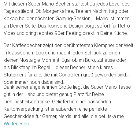
Mit diesem Super Mario Becher startest Du jedes Level des
Tages stilecht. Ob Morgenkaffee, Tee am Nachmittag oder
Kakao bei der nächsten Gaming-Session – Mario ist immer
an Deiner Seite. Das ikonische Design sorgt sofort für Retro-
Vibes und bringt echtes 90er-Feeling direkt in Deine Küche.
Der Kaffeebecher zeigt den berühmtesten Klempner der Welt
in klassischem Look und macht jeden Schluck zu einem
kleinen Nostalgie-Moment. Egal ob im Büro, zuhause oder
als Blickfang im Regal – dieser Becher ist ein klares
Statement für alle, die mit Controllern groß geworden sind
oder immer noch dabei sind.
Dank seiner angenehmen Größe liegt die Super Mario Tasse
gut in der Hand und bietet genug Platz für Deine
Lieblingsheißgetränke. Geliefert in einer passenden
Kartonverpackung ist er außerdem eine perfekte
Geschenkidee für Gamer, Nerds und alle, die bei Its-a me
Mario sofort ein Lächeln im Gesicht haben.
Weiterlesen ...