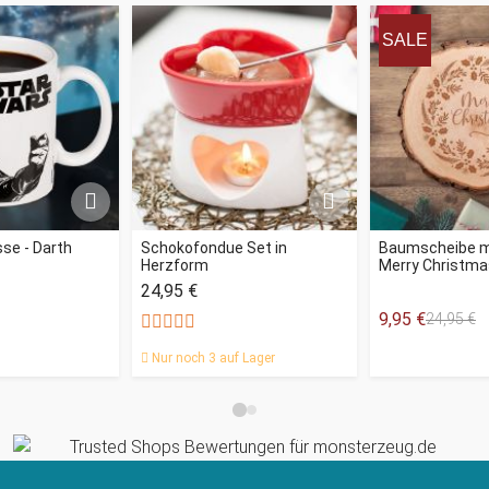
SALE
se - Darth
Schokofondue Set in
Baumscheibe mi
Herzform
Merry Christma
24,95 €
9,95 €
24,95 €
Nur noch 3 auf Lager