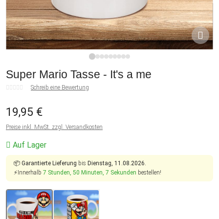
1
2
3
4
5
6
7
8
9
Super Mario Tasse - It's a me
Schreib eine Bewertung
19,95 €
Preise inkl. MwSt. zzgl. Versandkosten
Auf Lager
📦
Garantierte Lieferung
bis
Dienstag, 11.08.2026.
⚡Innerhalb
7 Stunden, 50 Minuten, 7 Sekunden
bestellen!