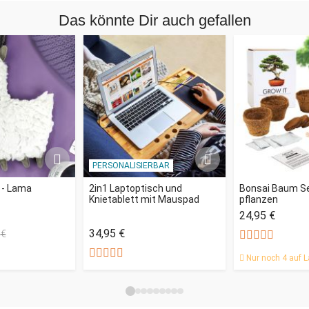
Das könnte Dir auch gefallen
PERSONALISIERBAR
 - Lama
2in1 Laptoptisch und
Bonsai Baum Se
Knietablett mit Mauspad
pflanzen
24,95 €
34,95 €
 €
Nur noch 4 auf L