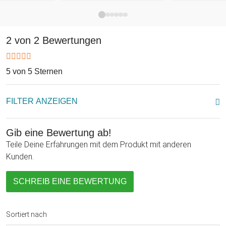
"Für die Weltbeste Mama" mitsamt Deiner gewünschten
Namenspersonalisierung. Küre Deine Mama zur Weltbesten
und zeige ihr damit, wie viel sie Dir bedeutet.
2 von 2 Bewertungen
5 von 5 Sternen
FILTER ANZEIGEN
Gib eine Bewertung ab!
Teile Deine Erfahrungen mit dem Produkt mit anderen
Kunden.
SCHREIB EINE BEWERTUNG
Sortiert nach