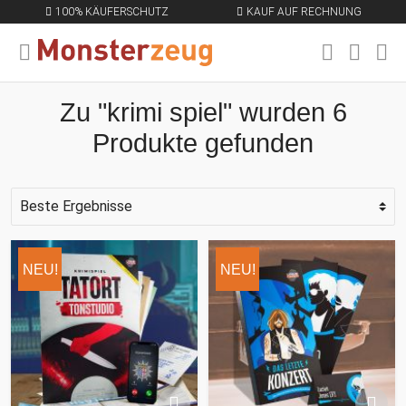
100% KÄUFERSCHUTZ
KAUF AUF RECHNUNG
MENÜ SCHLIESSEN
EN
Zu "krimi spiel" wurden 6
Produkte gefunden
NEU!
NEU!