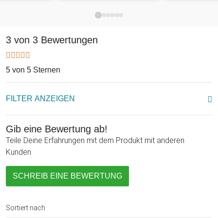
Das Gerät ist ein lustiges Mitbringsel für Partys oder
Junggesellenabschiede. Bei Anlässen, an denen die meisten
Gäste den hochprozentigen Getränken zugeneigt sind, wird
3 von 3 Bewertungen
der Tester sein Potential voll entfalten können. Beachte
jedoch: Die dreischrittige Promilleangabe ist unpräziser als
5 von 5 Sternen
die Ergebnisse, zu denen die Geräte der Polizei kommen. Im
Zweifelsfall also lieber ein Taxi bis nachhause nehmen.
FILTER ANZEIGEN
Gib eine Bewertung ab!
Teile Deine Erfahrungen mit dem Produkt mit anderen
Kunden.
SCHREIB EINE BEWERTUNG
Sortiert nach