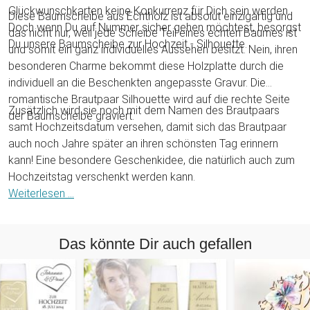
Glückwunschkarten keine Konkurrenz für Dich sein werden.
Diese Baumscheibe aus Echtholz ist absolut einzigartig und
Doch wenn Du auf Nummer sicher gehen möchtest, besorgst
das nicht nur, weil jede Scheibe Teil eines echten Baumes ist
Du unsere Baumscheibe zur Hochzeit - Silhouette.
und somit ein ganz individuelles Aussehen besitzt. Nein, ihren
besonderen Charme bekommt diese Holzplatte durch die
individuell an die Beschenkten angepasste Gravur. Die
romantische Brautpaar Silhouette wird auf die rechte Seite
Zusätzlich wird sie noch mit dem Namen des Brautpaars
der Baumscheibe graviert.
samt Hochzeitsdatum versehen, damit sich das Brautpaar
auch noch Jahre später an ihren schönsten Tag erinnern
kann! Eine besondere Geschenkidee, die natürlich auch zum
Hochzeitstag verschenkt werden kann.
Weiterlesen ...
Das könnte Dir auch gefallen