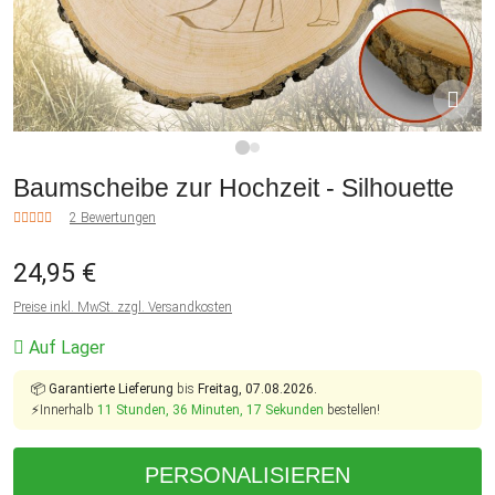
1
2
Baumscheibe zur Hochzeit - Silhouette
2 Bewertungen
24,95 €
Preise inkl. MwSt. zzgl. Versandkosten
Auf Lager
📦
Garantierte Lieferung
bis
Freitag, 07.08.2026.
⚡Innerhalb
11 Stunden, 36 Minuten, 17 Sekunden
bestellen!
PERSONALISIEREN