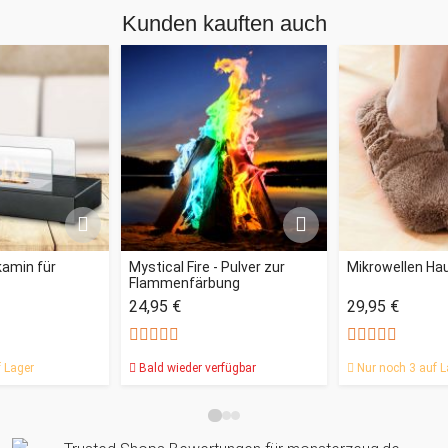
Kunden kauften auch
kamin für
Mystical Fire - Pulver zur
Mikrowellen H
Flammenfärbung
24,95 €
29,95 €
 Lager
Bald wieder verfügbar
Nur noch 3 auf L