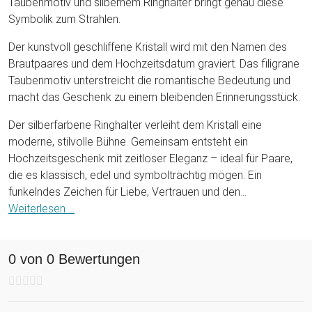
Taubenmotiv und silbernem Ringhalter bringt genau diese
Symbolik zum Strahlen.
Der kunstvoll geschliffene Kristall wird mit den Namen des
Brautpaares und dem Hochzeitsdatum graviert. Das filigrane
Taubenmotiv unterstreicht die romantische Bedeutung und
macht das Geschenk zu einem bleibenden Erinnerungsstück.
Der silberfarbene Ringhalter verleiht dem Kristall eine
moderne, stilvolle Bühne. Gemeinsam entsteht ein
Hochzeitsgeschenk mit zeitloser Eleganz – ideal für Paare,
die es klassisch, edel und symbolträchtig mögen. Ein
funkelndes Zeichen für Liebe, Vertrauen und den
gemeinsamen Flug ins Abenteuer Ehe!
Weiterlesen ...
0 von 0 Bewertungen