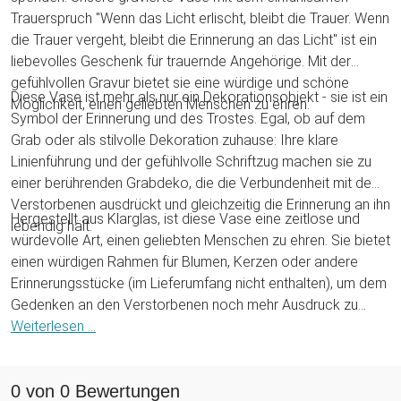
Trauerspruch "Wenn das Licht erlischt, bleibt die Trauer. Wenn
die Trauer vergeht, bleibt die Erinnerung an das Licht" ist ein
liebevolles Geschenk für trauernde Angehörige. Mit der
gefühlvollen Gravur bietet sie eine würdige und schöne
Diese Vase ist mehr als nur ein Dekorationsobjekt - sie ist ein
Möglichkeit, einen geliebten Menschen zu ehren.
Symbol der Erinnerung und des Trostes. Egal, ob auf dem
Grab oder als stilvolle Dekoration zuhause: Ihre klare
Linienführung und der gefühlvolle Schriftzug machen sie zu
einer berührenden Grabdeko, die die Verbundenheit mit dem
Verstorbenen ausdrückt und gleichzeitig die Erinnerung an ihn
Hergestellt aus Klarglas, ist diese Vase eine zeitlose und
lebendig hält.
würdevolle Art, einen geliebten Menschen zu ehren. Sie bietet
einen würdigen Rahmen für Blumen, Kerzen oder andere
Erinnerungsstücke (im Lieferumfang nicht enthalten), um dem
Gedenken an den Verstorbenen noch mehr Ausdruck zu
verleihen.
Weiterlesen ...
0 von 0 Bewertungen