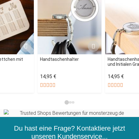
ettchen mit
Handtaschenhalter
Handtaschenhal
und Initialen Gr
14,95 €
14,95 €
Du hast eine Frage? Kontaktiere jetzt
unseren
Kundenservice...