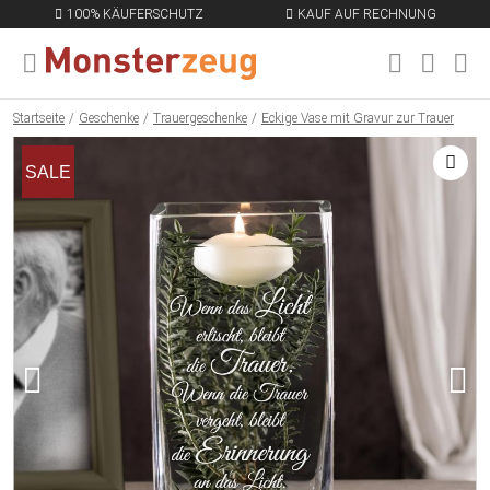
100% KÄUFERSCHUTZ
KAUF AUF RECHNUNG
MENÜ SCHLIESSEN
EN
Startseite
Geschenke
Trauergeschenke
Eckige Vase mit Gravur zur Trauer
SALE