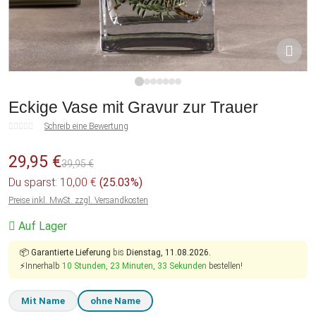
1
2
3
4
5
6
7
Eckige Vase mit Gravur zur Trauer
Schreib eine Bewertung
29,95 €
39,95 €
Du sparst: 10,00 €
(25.03%)
Preise inkl. MwSt. zzgl. Versandkosten
Auf Lager
📦
Garantierte Lieferung
bis
Dienstag, 11.08.2026.
⚡Innerhalb
10 Stunden, 23 Minuten, 32 Sekunden
bestellen!
Mit Name
ohne Name