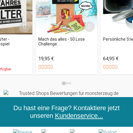
lter -
Mach das alles - 50 Lose
Persönliche St
spiel
Challenge
19,95 €
64,95 €
rfügbar
Du hast eine Frage? Kontaktiere jetzt
unseren
Kundenservice...